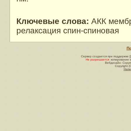
Ключевые слова:
АКК мембр
релаксация спин-спиновая
По
Сервер создается при поддержке
Не разрешается
копирование м
Вебдизайн: Copyri
Copyright (
Напи