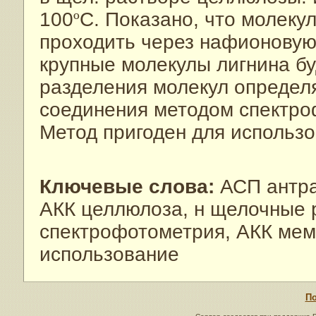
100
º
C. Показано, что молеку
проходить через нафионовую
крупные молекулы лигнина бу
разделения молекул определ
соединения методом спектро
Метод пригоден для использо
Ключевые слова:
АСП антра
АКК целлюлоза, н щелочные 
спектрофотометрия, АКК мемб
использование
По