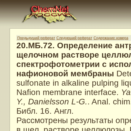
Предыдущий реферат
Следующий реферат
Содержание номера
20.МБ.72. Определение ант
щелочном растворе целлю
спектрофотометрии с испо
нафионовой мембраны
Dete
sulfonate in alkaline pulping l
Nafion membrane interface.
Ya
Y., Danielsson L-G.
. Anal. chi
Библ. 16. Англ.
Рассмотрены результаты опр
в щел. растворе целлюлозы. 