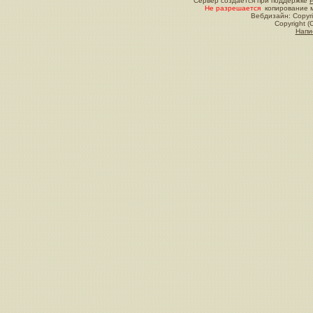
Сервер создается при поддержке
Не разрешается
копирование м
Вебдизайн: Copyri
Copyright (
Напи