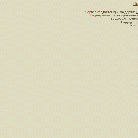
По
Сервер создается при поддержке
Не разрешается
копирование м
Вебдизайн: Copyri
Copyright (
Напи