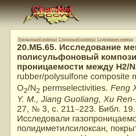
Предыдущий реферат
Следующий реферат
Содержание номера
20.МБ.65. Исследование ме
полисульфоновый композит
проницаемости между H2/N
rubber/polysulfone composite 
O
/N
permselectivities.
Feng X
2
2
Y. M., Jiang Guoliang, Xu Ren
27,
№
3, с. 211
–
223. Библ. 19.
Исследовали газопроницаем
полидиметилсилоксан, покры