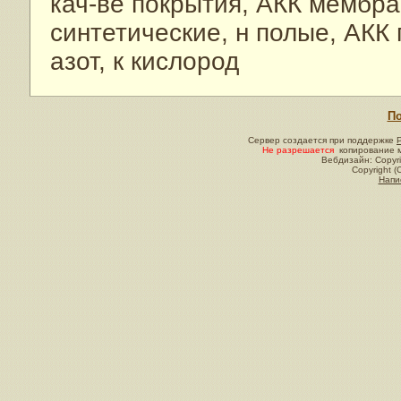
кач-ве покрытия, АКК мембр
синтетические, н полые, АКК 
азот, к кислород
По
Сервер создается при поддержке
Не разрешается
копирование м
Вебдизайн: Copyri
Copyright (
Напи