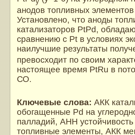
y
анодов топливных элементов
Установлено, что аноды топл
катализаторов PtPd, облада
сравнению с Pt в условиях э
наилучшие результаты получ
превосходит по своим харак
настоящее время PtRu в пот
СО.
Ключевые слова:
АКК катали
обогащенные Pd на углеродно
палладий, АНН устойчивость 
топливные элементы, АКК ме