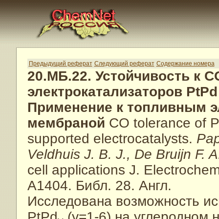
Предыдущий реферат
Следующий реферат
Содержание номера
20.МБ.22. Устойчивость к 
электрокатализаторов PtPd
Применение к топливным э
мембраной
CO tolerance of P
supported electrocatalysts.
Pap
Veldhuis J. B. J., De Bruijn F. A
cell applications J. Electroche
A1404. Библ. 28. Англ.
Исследована возможность ис
PtPd
(y=1-6) на углеродном 