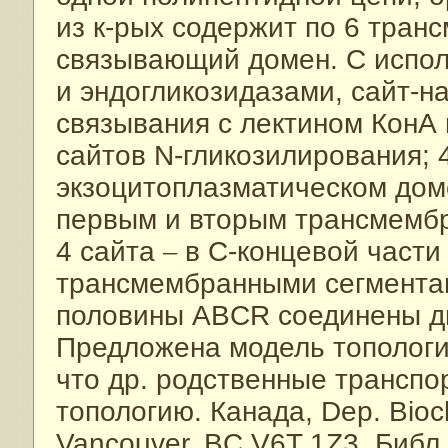
из к-рых содержит по 6 тран
связывающий домен. С испо
и эндогликозидазами, сайт-н
связывания с лектином КонА 
сайтов N-гликозилирования; 
экзоцитоплазматическом доме
первым и вторым трансмембр
4 сайта
–
в С-концевой части 
трансмембранными сегментам
половины ABCR соединены д
Предложена модель топологи
что др. родственные транспор
топологию. Канада, Dep. Bioch
Vancouver, BC V6T 1Z3. Библ.