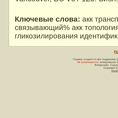
Ключевые слова:
акк транс
связывающий% акк топологи
гликозилирования идентифи
По
Сервер создается при поддержке
Не разрешается
копирование м
Вебдизайн: Copyri
Copyright (
Напи