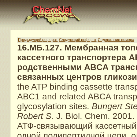
Предыдущий реферат
Следующий реферат
Содержание номера
16.МБ.127. Мембранная то
кассетного транспортера A
родственными ABCA трансп
связанных центров гликоз
the ATP binding cassette transp
ABC1 and related ABCA transport
glycosylation sites.
Bungert Ste
Robert S.
J. Biol. Chem. 2001.
АТФ-связывающий кассетный 
одной полипептидной цепи, о