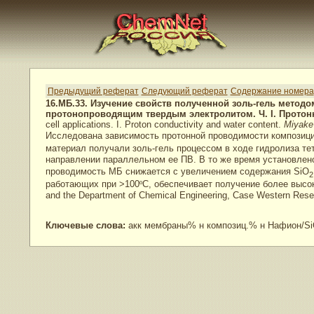
Предыдущий реферат
Следующий реферат
Содержание номера
16.МБ.33. Изучение свойств полученной золь-гель мето
протонопроводящим твердым электролитом. Ч. I. Прото
cell applications. I. Proton conductivity and water content.
Miyake 
Исследована зависимость протонной проводимости композиц
материал получали золь-гель процессом в ходе гидролиза т
направлении параллельном ее ПВ. В то же время установлено
проводимость МБ снижается с увеличением содержания SiO
2
работающих при >100
º
C, обеспечивает получение более высок
and the Department of Chemical Engineering, Case Western Reser
Ключевые слова:
акк мембраны% н композиц.% н Нафион/Si