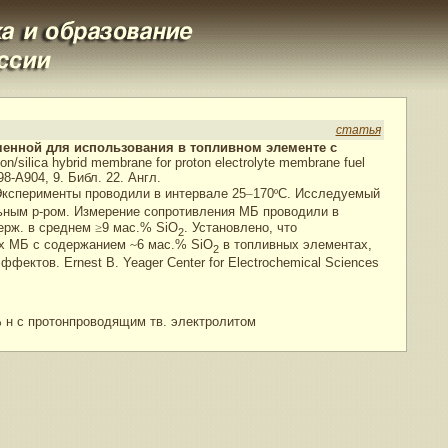
статья
ченной для использования в топливном элементе с
ion/silica hybrid membrane for proton electrolyte membrane fuel
98-A904, 9. Библ. 22. Англ.
Эксперименты проводили в интервале 25
–
170
º
C. Исследуемый
ьным р-ром. Измерение сопротивления МБ проводили в
ерж. в среднем
≥
9 мас.% SiO
. Установлено, что
2
ных МБ с содержанием
~
6 мас.% SiO
в топливных элементах,
2
ктов. Ernest B. Yeager Center for Electrochemical Sciences
н с протонпроводящим тв. электролитом