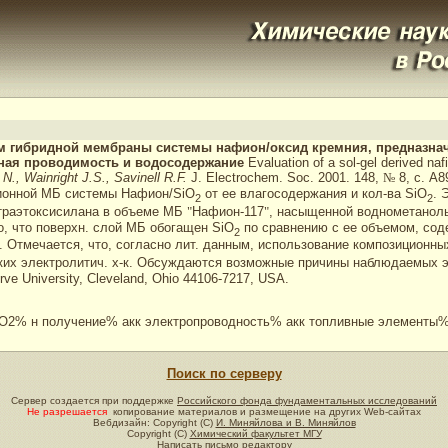
дом гибридной мембраны системы нафион/оксид кремния, предназна
нная проводимость и водосодержание
Evaluation of a sol-gel derived naf
N., Wainright J.S., Savinell R.F.
J. Electrochem. Soc. 2001. 148,
№
8, с. A8
ионной МБ системы Нафион/SiO
от ее влагосодержания и кол-ва SiO
. 
2
2
етраэтоксисилана в объеме МБ
"
Нафион-117
"
, насыщенной воднометанол
, что поверхн. слой МБ обогащен SiO
по сравнению с ее объемом, сод
2
. Отмечается, что, согласно лит. данным, использование композицион
их электролитич. х-к. Обсуждаются возможные причины наблюдаемых эффе
ve University, Cleveland, Ohio 44106-7217, USA.
O2% н получение% акк электропроводность% акк топливные элементы% 
Поиск по серверу
Сервер создается при поддержке
Российского фонда фундаментальных исследований
Не разрешается
копирование материалов и размещение на других Web-сайтах
Вебдизайн: Copyright (C)
И. Миняйлова и В. Миняйлов
Copyright (C)
Химический факультет МГУ
Написать письмо редактору