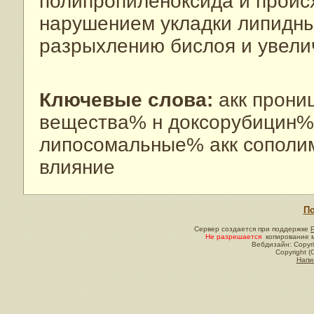
полипропиленоксида и проис
нарушением укладки липидных
разрыхлению бислоя и увели
Ключевые слова:
акк прони
вещества% н доксорубицин%
липосомальные% акк сополи
влияние
По
Сервер создается при поддержке
Не разрешается
копирование м
Вебдизайн: Copyri
Copyright (
Напи