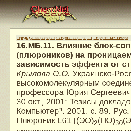
Предыдущий реферат
Следующий реферат
Содержание номера
16.МБ.11. Влияние блок-со
(плюроников) на проницае
зависимость эффекта от с
Крылова О.О.
Украинско-Рос
высокомолекулярным соедин
профессора Юрия Сергеевича
30 окт., 2001: Тезисы доклад
Компьютер
"
. 2001, с. 89. Рус.
Плюроник L61
[
(ЭО)
(ПО)
(
2
30