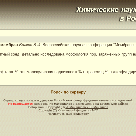
х мембран
Волков В.И.
Всероссийская научная конференция
"
Мембраны
итный зонд, детально исследована морфология пор, заряженных групп 
ефталат% акк молекулярная подвижность% н трансляц.% н диффундиру
Поиск по серверу
Сервер создается при поддержке
Российского фонда фундаментальных исследований
Не разрешается
копирование материалов и размещение на других Web-сайтах
Вебдизайн: Copyright (C)
И. Миняйлова и В. Миняйлов
Copyright (C)
Химический факультет МГУ
Написать письмо редактору