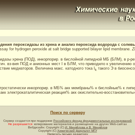
ведения пероксидазы из хрена и анализ пероксида водорода с сол
assay for hydrogen peroxide at salt bridge supported bilayer lipid membrane.
Z
идазы хрена (ПОД), инкорпорир. в бислойной липидной МБ (БЛМ), в р-ре а
ич. вз-вия ПОД и анионных мест I в БЛМ, что приводило к увеличению 
твие медиаторов. Величина макс. катодного тока I
такого Э в биосенсо
k
ктростатически инкорпорир. в МБ% акк мембраны% н бислойные% к лип
кк электрокаталитическая реакция% акк окислительно-восстановитель
Поиск по серверу
Сервер создается при поддержке
Российского фонда фундаментальных исследований
Не разрешается
копирование материалов и размещение на других Web-сайтах
Вебдизайн: Copyright (C)
И. Миняйлова и В. Миняйлов
Copyright (C)
Химический факультет МГУ
Написать письмо редактору