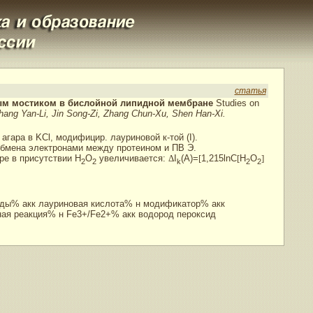
статья
евым мостиком в бислойной липидной мембране
Studies on
hang Yan-Li, Jin Song-Zi, Zhang Chun-Xu, Shen Han-Xi.
гара в KCl, модифицир. лауриновой к-той (I).
обмена электронами между протеином и ПВ Э.
ре в присутствии H
O
увеличивается:
Δ
I
(A)=
[
1,215lnC
[
H
O
]
2
2
k
2
2
иды% акк лауриновая кислота% н модификатор% акк
ная реакция% н Fe3+/Fe2+% акк водород пероксид