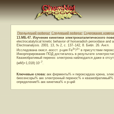
Предыдущий реферат
Следующий реферат
Содержание номера
13.МБ.47. Изучение кинетики электрокаталитического по
electrocatalytical kinetic behavior of horseradish peroxidase and 
Electroanalysis. 2001. 13,
№
2, с. 137
–
142, 8. Библ. 26. Англ.
3+
2+
Исследована окисл.-восст. р-ция Fe
/
в присутствии перокс
Инкорпорирование ПОД достигалось в результате электростат
Квазиобратимый перенос электрона наблюдался даже в отсутс
–
7
(мМ)+1,018
]
·
10
.
Ключевые слова:
акк ферменты% н пероксидаза хрена, эле
биосенсоры% акк электронный перенос% н квазиобратимый% а
определение% акк кинетика% н р-ций