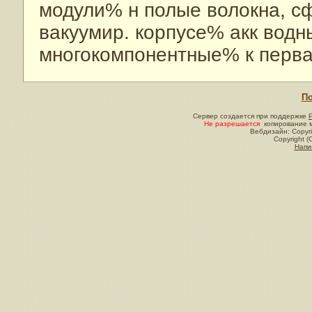
модули% н полые волокна, с
вакуумир. корпусе% акк вод
многокомпонентные% к перв
По
Сервер создается при поддержке
Не разрешается
копирование м
Вебдизайн: Copyri
Copyright (
Напи