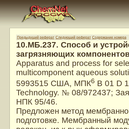
Предыдущий реферат
Следующий реферат
Содержание номера
10.МБ.237. Способ и устро
загрязняющих компонентов
Apparatus and process for sel
multicomponent aqueous soluti
6
5993515 США, МПК
B 01 D 19
Technology.
№
08/972437; Заяв
НПК 95/46.
Предложен метод мембранной
подготовке. Мембранный мод