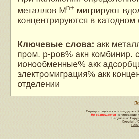
n+
металлов M
мигрируют вдо
концентрируются в катодном 
Ключевые слова:
акк метал
пром. р-ров% акн комбинир.
ионообменные% акк адсорбци
электромиграция% акк конце
отделении
По
Сервер создается при поддержке
Не разрешается
копирование м
Вебдизайн: Copyri
Copyright (
Напи