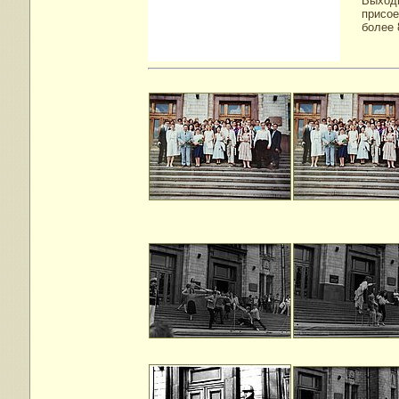
Выхо
присое
более 