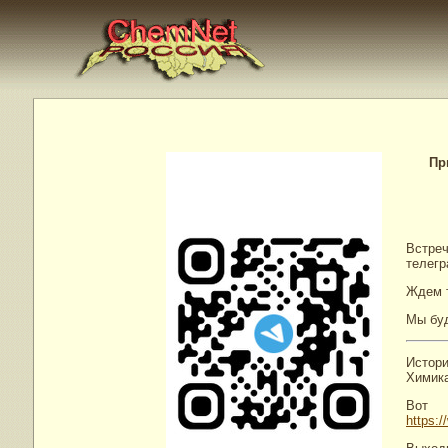
Пр
Встре
телегр
Ждем т
Мы буд
Истори
Химика
Вот 
https: