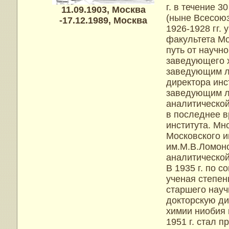
г. в течение 
11.09.1903, Москва
(ныне Всесою
-17.12.1989, Москва
1926-1928 гг.
факультета М
путь от научн
заведующего 
заведующим л
директора инс
заведующим л
аналитической
в последнее в
института. Мн
Московского и
им.М.В.Ломоно
аналитической
В 1935 г. по 
ученая степен
старшего науч
докторскую ди
химии ниобия 
1951 г. стал 