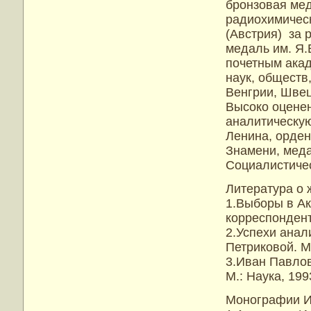
бронзовая мед
радиохимическ
(Австрия) за 
медаль им. Я.
почетным акад
наук, обществ
Венгрии, Швец
Высоко оценен
аналитическу
Ленина, орден
Знамени, меда
Социалистичес
Литература о 
1.Выборы в А
корреспондент
2.Успехи анал
Петриковой. М.
3.Иван Павло
М.: Наука, 199
Монографии И