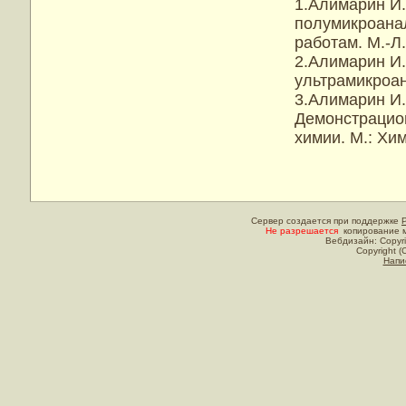
1.Алимарин И.
полумикроанал
работам. М.-Л.
2.Алимарин И.
ультрамикроан
3.Алимарин И.
Демонстрацио
химии. М.: Хим
Сервер создается при поддержке
Не разрешается
копирование м
Вебдизайн: Copyri
Copyright (
Напи