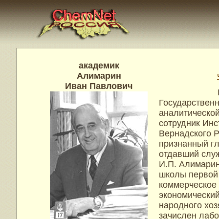
академик
Алимарин
Иван Павлович
Герой Соц
Государствен
аналитическо
сотрудник Инс
Вернадского Р
признанный гл
отдавший служ
И.П. Алимарин
школы первой 
коммерческое
экономический
народного хозя
зачислен лабо