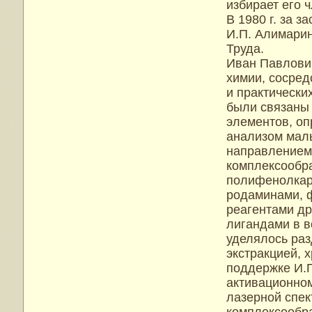
избирает его 
В 1980 г. за з
И.П. Алимарин
Труда.
Иван Павлович
химии, сосре
и практически
были связаны 
элементов, о
анализом мал
направлением
комплексообра
полифенолкар
родаминами, 
реагентами др
лигандами в 
уделялось ра
экстракцией, 
поддержке И.
активационном
лазерной спек