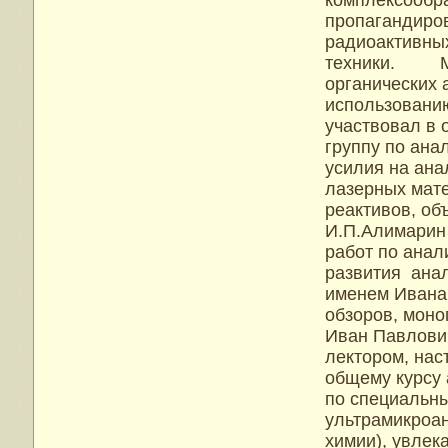
комплексообр
пропагандиро
радиоактивных
техники. Мно
органических 
использованию
участвовал в 
группу по ана
усилия на ана
лазерных мате
реактивов, об
И.П.Алимарин
работ по анал
развития анал
именем Ивана 
обзоров, моно
Иван Павлови
лектором, нас
общему курсу 
по специальны
ультрамикроа
химии), увлек