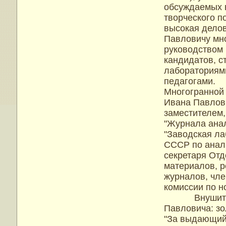
обсуждаемых в
творческого п
высокая делов
Павловичу мно
руководством 
кандидатов, 
лабораториями
педагогами.
Многогранной 
Ивана Павлови
заместителем,
"Журнала анал
"Заводская ла
СССР по анали
секретаря Отд
материалов, 
журналов, чле
комиссии по 
Внушителен 
Павловича: зо
"За выдающийс