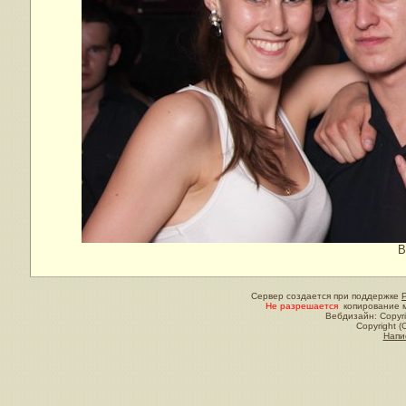
В
Сервер создается при поддержке
Не разрешается
копирование м
Вебдизайн: Copyri
Copyright (
Напи