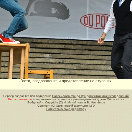
Гости, поздравления и представление на ступенях
Сервер создается при поддержке
Российского фонда фундаментальных исследований
Не разрешается
копирование материалов и размещение на других Web-сайтах
Вебдизайн: Copyright (C)
И. Миняйлова и В. Миняйлов
Copyright (C)
Химический факультет МГУ
Написать письмо редактору