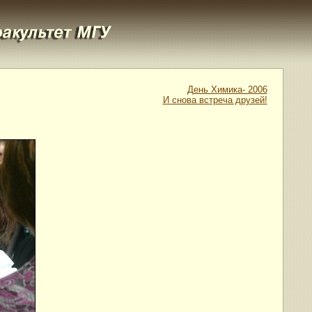
День Химика- 2006
И снова встреча друзей!