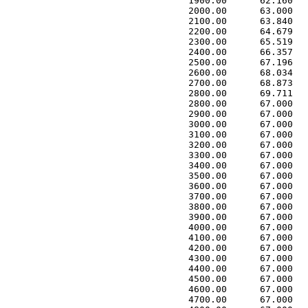
 1900.00      62.160   
 2000.00      63.000   
 2100.00      63.840   
 2200.00      64.679   
 2300.00      65.519   
 2400.00      66.357   
 2500.00      67.196   
 2600.00      68.034   
 2700.00      68.873   
 2800.00      69.711   
 2800.00      67.000   
 2900.00      67.000   
 3000.00      67.000   
 3100.00      67.000   
 3200.00      67.000   
 3300.00      67.000   
 3400.00      67.000   
 3500.00      67.000   
 3600.00      67.000   
 3700.00      67.000   
 3800.00      67.000   
 3900.00      67.000   
 4000.00      67.000   
 4100.00      67.000   
 4200.00      67.000   
 4300.00      67.000   
 4400.00      67.000   
 4500.00      67.000   
 4600.00      67.000   
 4700.00      67.000   