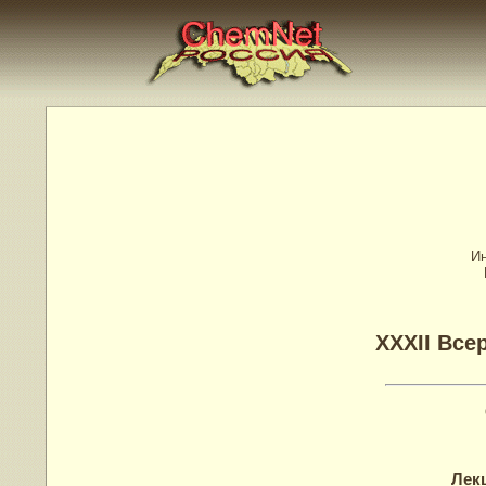
Ин
XXXII Все
Лек