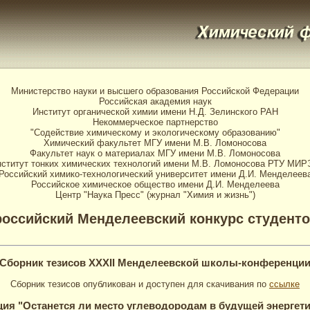
Министерство науки и высшего образования Российской Федерации
Российская академия наук
Институт органической химии имени Н.Д. Зелинского РАН
Некоммерческое партнерство
"Содействие химическому и экологическому образованию"
Химический факультет МГУ имени М.В. Ломоносова
Факультет наук о материалах МГУ имени М.В. Ломоносова
ститут тонких химических технологий имени М.В. Ломоносова РТУ МИ
Российский химико-технологический университет имени Д.И. Менделеев
Российское химическое общество имени Д.И. Менделеева
Центр "Наука Пресс" (журнал "Химия и жизнь")
российский Менделеевский конкурс студент
Cборник тезисов XXXII Менделеевской школы-конференци
Сборник тезисов опубликован и доступен для скачивания по
ссылке
ция "Останется ли место углеводородам в будущей энергети