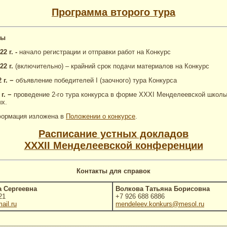
Программа второго тура
ты
2 г. -
начало регистрации и отправки работ на Конкурс
2 г.
(включительно) – крайний срок подачи материалов на Конкурс
 г. −
объявление победителей I (заочного) тура Конкурса
г.
−
проведение 2-го тура конкурса в форме XXXI Менделеевской школ
х.
формация изложена в
Положении о конкурсе
.
Расписание устных докладов
XXXII Менделеевской конференции
Контакты для справок
а Сергеевна
Волкова Татьяна Борисовна
21
+7 926 688 6886
ail.ru
mendeleev.konkurs@mesol.ru