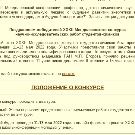
II Менделеевской конференции профессор, доктор химических наук 
нтересную и актуальную лекцию о будущем развитии энергетики 
 место углеводородам в будущей энергетике?". Запись лекции доступна
Поздравляем победителей XXXII Менделеевского конкурса
научно-исследовательских работ студентов-химиков
ый этап XXXII Менделеевского конкурса студентов-химиков был про
ренции 11–13 мая 2022 года. Участники представили свои работы 
орые оценивали члены квалифицированного жюри. По результатам тайног
а под руководством академика РАН М.П. Егорова приняло решени
ломами I степени, 11 участников дипломами II степени и 15 участнико
телей конкурса можно скачать по
ссылке
.
ПОЛОЖЕНИЕ О КОНКУРСЕ
конкурс проходит в два тура.
ный
. Жюри оценивает представленные письменные работы студентов и 
стия во 2-м туре;
ый
будет проведен
11-13 мая 2022
года
в онлайн-формате в рамках ХХХI
 школы-конференции молодых ученых.