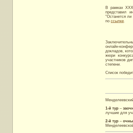
В рамках XXX
представил и
"Останется ли
по
ссылке
.
Заключительн
онлайн-конфе
докладов, кот
жюри конкурс
участников дип
степени.
Список победи
Менделеевский 
1-й тур
–
заоч
лучшие для уча
2-й тур
–
очн
Менделеевской