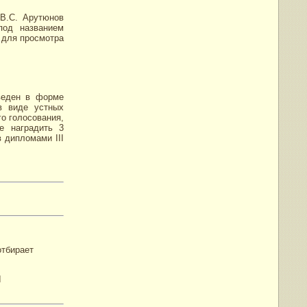
В.С. Арутюнов
под названием
 для просмотра
веден в форме
в виде устных
о голосования,
е наградить 3
в дипломами III
отбирает
I