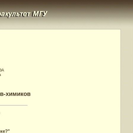
РЭА
а
ов-химиков
и
ке?"