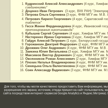
Кудринский Алексей Александрович
(4 курс, Химфак
соединениями"
Доценко Иван Петрович
(3 курс, ВХК РАН)
"Электроф
Петрова Ольга Сергеевна
(3 курс, ФНМ МГУ им. М.В.
Петрович Кирилл Георгиевич
(4 курс, Саратовский г
таблеток"
Гессе Женни Фердинандовна
(4 курс, Ивановский го
протонирования никотинамида"
Кубышев Сергей Сергеевич
(4 курс, Химфак МГУ им.
Нестеренко Ирина Сергеевна
(3 курс, Химфак МГУ им
Гайдук Алексей Петрович
(1 курс, Белорусский госуд
Горожанкин Дмитрий Федорович
(2 курс, ФНМ МГУ и
Дрожжин Олег Андреевич
(4 курс, ФНМ МГУ им. М.В.
Заикина Юлия Витальевна
(3 курс, Химфак МГУ им. 
Максимов Виктор Доржиевич
(2 курс, ФНМ МГУ им. 
Овсянников Роман Алексеевич
(2 курс, Химфак МГУ 
Плохих Наталья Владимировна
(4 курс, ФНМ МГУ им.
Синицына Ольга Валентиновна
(4 курс, ФНМ МГУ им.
Соин Александр Вадимович
(3 курс, ФНМ МГУ им. М.
Для того, чтобы мы могли качественно предоставить Вам информацию, мы и
разрешение его экрана; источник, откуда пришел на сайт пользователь; 
сайта посредством интернет-сервисов Google Analytics и Яндекс.Метрика