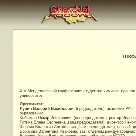
школ
XIV Менделеевской конференция студентов-химиков прошла 11
университет.
Оргкомитет:
Лунин Валерий Васильевич
(председатель), академик РАН,
образованию"
Койфман Оскар Иосифович ,(сопредседатель), ректор Ивановс
Ротина Елена Сергеевна ,(зам.председателя), директор Неко
Шарнин Валентин Аркадьевич ,(зам.председателя), первый пр
Борисова Валентина Ивановна, зав. отделом международных
Бураева Ирина Владимировна, ведущий инженер ИГХТУ