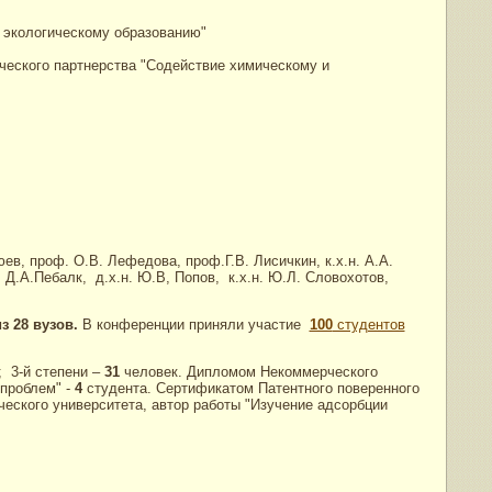
 экологическому образованию"
ческого партнерства "Содействие химическому и
ев, проф. О.В. Лефедова, проф.Г.В. Лисичкин, к.х.н. А.А.
 Д.А.Пебалк, д.х.н. Ю.В, Попов, к.х.н. Ю.Л. Словохотов,
из 28 вузов.
В конференции приняли участие
100
студентов
; 3-й степени –
31
человек. Дипломом Некоммерческого
 проблем" -
4
студента. Сертификатом Патентного поверенного
ческого университета, автор работы "Изучение адсорбции