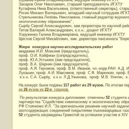
Захаров Олег Николаевич, старший преподаватель ИГХТУ
Кутафина Нина Васильевна, (ответственный секретарь), ста
Росин Михаил Валерьевич, младший научный сотрудник ИГХ
Стрельникова Любовь Николаевна, главный редактор журнала
экологическому образованию" ,
Сырбу Сергей Александрович, зам.проректора по научной ра
Титов Валерий Александрович, к.х.н., доцент ИГХТУ
Хоруженко Галина Владимировна, ведущий инженер ИГХТУ
Щеглов Сергей Михайлович, зам. директора пансионата "Бер
Жюри конкурса научно-исследовательских работ
академик И.И. Моисеев (председатель),
проф. О.И. Койфман (сопредседатель),
проф. Ю.А.Устынюк (зам председателя),
проф. В.А. Шарнин (зам.председателя),
проф. А.Я. Герчиков, проф. В.М. Иванов, чл.-корр.РАН А.Д. И
Лукашин, проф. А.И. Максимов, проф. С.Ф. Маренкин, проф. В.
к.х.н. С.А. Сырбу, к.х.н. Л.Д.Ужинова, проф. М.В. Улитин, к
На конкурс были поданы
117 работ из 29 вузов.
По итогам пе
из
26
вузов из
22-х
городов.
По результатам конкурса дипломами отмечены
52
студента 
партнерства "Содействие химическому и экологическому обра
РФ Стояченко И.Л. "За оригинальное решение научной задач
азотсодержащих соединений покрытиями пъезокварцевых газо
52
студента награждены Грамотой за успешное участие в XIV