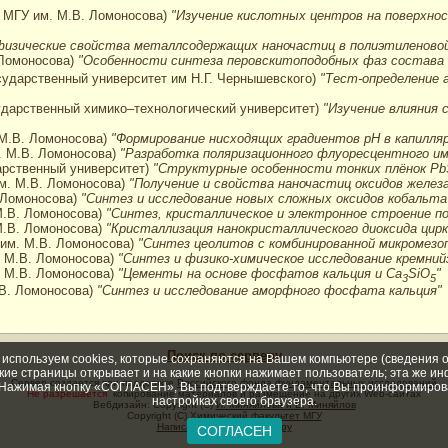
 МГУ им. М.В. Ломоносова)
"Изучение кислотных центров на поверхно
изические свойства металлсодержащих наночастиц в полиэтиленово
 Ломоносова)
"Особенности синтеза перовскитоподобных фаз состава
осударственный университет им Н.Г. Чернышевского)
"Тест-определение 
сударственный химико–технологический университет)
"Изучение влияния
 М.В. Ломоносова)
"Формирование нисходящих градиентов рН в капилляр
. М.В. Ломоносова)
"Разработка поляризационного флуоресцентного и
арственный университет)
"Структурные особенности тонких плёнок PbS
м. М.В. Ломоносова)
"Получение и свойства наночастиц оксидов желез
 Ломоносова)
"Синтез и исследование новых сложных оксидов кобальта
М.В. Ломоносова)
"Синтез, кристаллическое и электронное строение п
М.В. Ломоносова)
"Кристаллизация нанокристаллического диоксида цир
им. М.В. Ломоносова)
"Синтез цеолитов с комбинированной микромез
 М.В. Ломоносова)
"Синтез и физико-химическое исследование кремни
 М.В. Ломоносова)
"Цементы на основе фосфатов кальция и Ca
SiO
"
3
5
В. Ломоносова)
"Синтез и исследование аморфного фосфата кальция"
Поиск по серверу
спользуем cookies, которые сохраняются на Вашем компьютере (сведения о м
какие страницы открывает и на какие кнопки нажимает пользователь; эта же 
Сервер создается при поддержке
Российского фонда фундаментальных исследований
). Нажимая кнопку «СОГЛАСЕН», Вы подтверждаете то, что Вы проинформирова
Не разрешается
копирование материалов и размещение на других Web-сайтах
настройках своего браузера.
Вебдизайн: Copyright (C)
И. Миняйлова и В. Миняйлов
Copyright (C)
Химический факультет МГУ
Написать письмо редактору
СОГЛАСЕН