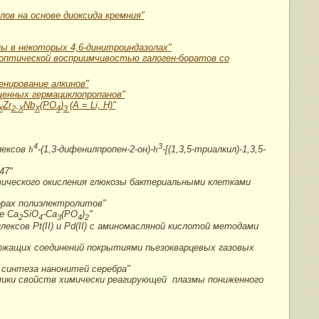
ов на основе диоксида кремния"
ы в некоторых 4,6-динитроиндазолах"
-оптической восприимчивостью галоген-боратов со
енирование алкинов"
щенных гермациклопропанов"
Zr
Nb
(PO
)
(А = Li, H)"
X
2-X
X
4
3
4
3
лексов
h
-(1,3-дифенилпропен-2-он)-
h
-[(1,3,5-триалкил)-1,3,5-
47"
ического окисления глюкозы бактериальными клетками
орах полиэлектролитов"
е Са
SiO
-Ca
(PO
)
"
2
4
3
4
2
ксов Pt(II) и Pd(II) с аминомасляной кислотой методами
ржащих соединений покрытиями пьезокварцевых газовых
синтеза нанонитей серебра"
мики свойств химически реагирующей плазмы пониженного