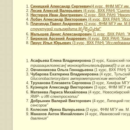
Синицкий Александр Сергеевич
(4 курс, ФНМ МГУ им
Лесив Алексей Валерьевич
(4 курс, ВХК РАН)
"Синтез
Нестеров Иван Дмитриевич
(2 курс, ВХК РАН
) "Некот
Лобач Александр Викторович
(4 курс, ВХК РАН)
"Исс
Плачинда Павел Андреевич
(2 курс, ФНМ МГУ им. М.
II
структурой хильгардита M
B
O
Hal"
2
5
9
Малышев Денис Александрович
(1 курс, ВХК РАН)
"
Бирюков Арсений Андреевич
(4 курс, ВХК РАН)
"Ква
Пинус Илья Юрьевич
(3 курс, ВХК РАН)
"Исследовани
Асафьева Елена Владимировна
(3 курс, Казанский г
триазациклогексан] монокарбонилвольфрама(0) и их 
Овчинникова Ольга Геннадьевна
(1 курс, ВХК РАН)
"
Чубарова Екатерина Владимировна
(4 курс, Тульски
Gluconobacteroxydans амперометрическим методом"
Труханова Елизавета Сергеевна
(3 курс, Химфак МГУ
Кузнецов Александр Викторович
(3 курс, ФНМ МГУ и
Матвеева Лариса Михайловна
(4 курс, Новосибирский
ЯМР- и ИК-спектроскопии"
Добрынин Валерий Викторович
(4 курс, Липецкий го
сенсоров"
Колесник Ирина Валерьевна
(3 курс, ФНМ МГУ им. М
Манахов Антон Михайлович
(4 курс, Ивановский гос
давления"