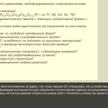
сти кремнезёма, модифицированного оловоорганическими
й матрице"
 R
Sr
Co
Fe
O
(R = La, Pr, Nd, Sm, Dy, Yb)"
0.6
0.4
0.8
0.2
3-
d
ароматических аминов с помощью индикаторной бумаги и
 состава водно-ацетонового растворителя на константу
ах со свободной неподвижной фазой"
ммуноанализа сульфаметазина в молоке"
, осаждённых на подложки из различных материалов"
а в матрице мезопористого диоксида кремния"
"
оликатионного клатрата-I, содержащего алюминий"
кония при гидротермальных условиях"
опористой структурой"
йзамещенного гидроксиапатита"
естоположении; ip-адрес; тип, язык, версия ОС и браузера; тип устройства 
информация используется для обработки статистических данных использовани
ны об использовании cookies на нашем сайте. Отключить cookies Вы можете