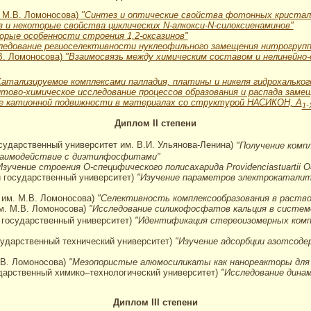
. М.В. Ломоносова)
"Синтез и оптические свойства фотонных кристалл
 и некоторые свойства циклических N-алкокси-N-силоксиенаминов"
орые особенности строения 1,2-оксазинов"
ледование региоселективности нуклеофильного замещения нитрогрупп
В. Ломоносова)
"Взаимосвязь между химическим составом и нелинейно
Катализируемое комплексами палладия, платины и никеля гидрохальког
нтово-химическое исследование процессов образования и распада заме
е катионной подвижности в материалах со структурой НАСИКОН, А
1-
Диплом II степени
осударственный университет им. В.И. Ульянова-Ленина)
"Получение комп
взаимодействие с диэтилфосфитами"
Изучение строения О-специфического полисахарида Providenciastuartii О
й государственный университет)
"Изучение параметров электрокаталит
 им. М.В. Ломоносова)
"Селективность комплексообразования в раств
м. М.В. Ломоносова)
"Исследование силикофосфатов кальция в систем
 государственный университет)
"Идентификация стереоизомерных компле
сударственный технический университет)
"Изучение адсорбции азотсоде
.В. Ломоносова)
"Мезопористые алюмосиликаты как нанореакторы для 
ударственный химико–технологический университет)
"Исследование дина
Диплом III степени