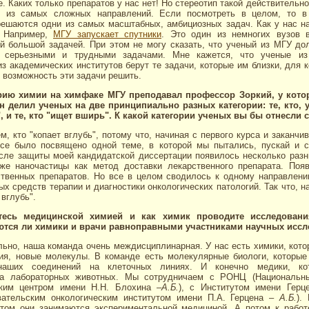
. Каких только препаратов у нас нет! Но стереотип такой действительно
о из самых сложных направлений. Если посмотреть в целом, то в 
решаются одни из самых масштабных, амбициозных задач. Как у нас на
 Например,
МГУ запускает спутники
. Это один из немногих вузов 
ой большой задачей. При этом не могу сказать, что ученый из МГУ до
 серьезными и трудными задачами. Мне кажется, что ученые и
из академических институтов берут те задачи, которые им близки, для 
 возможность эти задачи решить.
рию химии на химфаке МГУ преподавал профессор Зоркий, у кото
н делил ученых на две принципиально разных категории: те, кто, 
", и те, кто "ищет вширь". К какой категории ученых вы бы отнесли 
ем, кто "копает вглубь", потому что, начиная с первого курса и заканчи
все было посвящено одной теме, в которой мы пытались, пускай и с
осле защиты моей кандидатской диссертации появилось несколько разн
же наночастицы как метод доставки лекарственного препарата. Поя
ственных препаратов. Но все в целом сводилось к одному направлени
ых средств терапии и диагностики онкологических патологий. Так что, на
 вглубь".
тесь медицинской химией и как химик проводите исследовани
ются ли химики и врачи равноправными участниками научных исс
льно, наша команда очень междисциплинарная. У нас есть химики, кот
ия, новые молекулы. В команде есть молекулярные биологи, которые
наших соединений на клеточных линиях. И конечно медики, ко
на лабораторных животных. Мы сотрудничаем с РОНЦ (Национальн
ским центром имени Н.Н. Блохина –
А.Б.
), с Институтом имени Герц
вательским онкологическим институтом имени П.А. Герцена –
А.Б.
).
этом они занимаются экспериментальной медициной. А потом к рабо