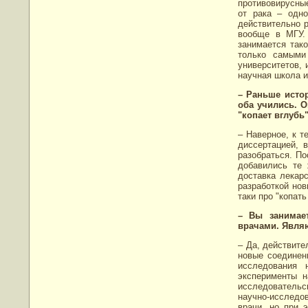
противовирусные
от рака – одн
действительно 
вообще в МГУ.
занимается так
только самыми
университетов, 
научная школа и
– Раньше исто
оба учились. О
"копает вглубь
– Наверное, к т
диссертацией, 
разобраться. П
добавились те 
доставка лекар
разработкой нов
таки про "копать
– Вы занимае
врачами. Явля
– Да, действите
новые соединен
исследования 
эксперименты 
исследователь
научно-исследо
врачи, но при 