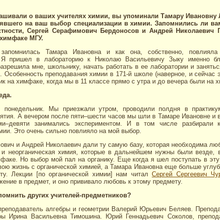
рашивали о ваших учителях химии, вы упоминали Тамару Ивановну
иявшего на ваш выбор специализации в химии. Запомнились ли вам
стности, Сергей Серафимович Бердоносов и Андрей Николаевич Г
 химфаке МГУ.
запомнилась Тамара Ивановна и как она, собственно, повлиял
. Я пришел в лабораторию к Николаю Васильевичу Зыку именно бл
азрешила мне, школьнику, начать работать в ее лаборатории и занять
. Особенность преподавания химии в 171-й школе (наверное, и сейчас 
ик на химфаке, когда мы в 11 классе прямо с утра и до вечера были на 
еда.
 понедельник. Мы приезжали утром, проводили полдня в практику
ятия. А вечером после пяти–шести часов мы шли в Тамаре Ивановне и 
ми–девяти занимались экспериментом. И в том числе разбирали к
мии. Это очень сильно повлияло на мой выбор.
вич и Андрей Николаевич дали ту самую базу, которая необходима лю
 и неорганическая химия, которые в дальнейшем нужны были везде, 
факе. Но выбор мой пал на органику. Еще когда я шел поступать в эту
вою жизнь с органической химией, а Тамара Ивановна еще больше углу
ту. Лекции [по органической химии] нам читал
Сергей Сергеевич Чу
жение в предмет, и оно прививало любовь к этому предмету.
помнить других учителей-предметников?
 преподаватель алгебры и геометрии Валерий Юрьевич Беляев. Препода
ры Ирина Васильевна Тимошина. Юрий Геннадьевич Соколов, препод