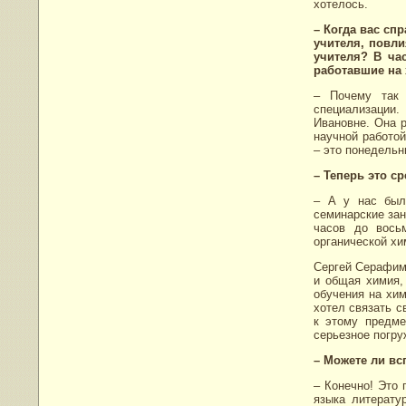
хотелось.
– Когда вас сп
учителя, повл
учителя? В ча
работавшие на
– Почему так 
специализации
Ивановне. Она р
научной работой
– это понедельн
– Теперь это ср
– А у нас был
семинарские зан
часов до вось
органической хи
Сергей Серафимо
и общая химия,
обучения на хим
хотел связать с
к этому предме
серьезное погру
– Можете ли вс
– Конечно! Это
языка литерату