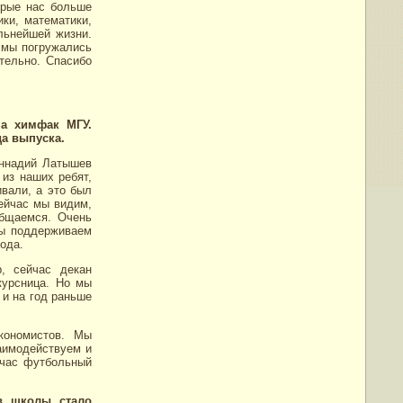
орые нас больше
ики, математики,
альнейшей жизни.
ы мы погружались
тельно. Спасибо
на химфак МГУ.
да выпуска.
еннадий Латышев
 из наших ребят,
ивали, а это был
Сейчас мы видим,
общаемся. Очень
Мы поддерживаем
года.
, сейчас декан
курсница. Но мы
 и на год раньше
кономистов. Мы
аимодействуем и
йчас футбольный
в школы стало