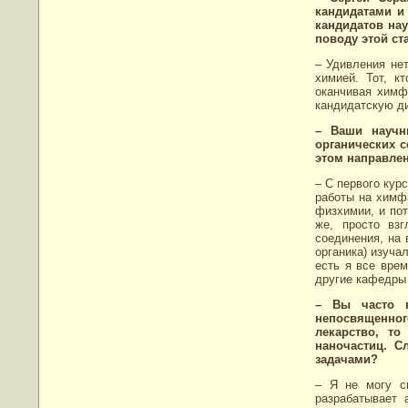
кандидатами и 
кандидатов нау
поводу этой ст
– Удивления нет
химией. Тот, к
оканчивая химф
кандидатскую ди
– Ваши научн
органических 
этом направле
– С первого кур
работы на химфа
физхимии, и пот
же, просто вз
соединения, на 
органика) изуча
есть я все вре
другие кафедры 
– Вы часто в
непосвященног
лекарство, то
наночастиц. С
задачами?
– Я не могу ск
разрабатывает 