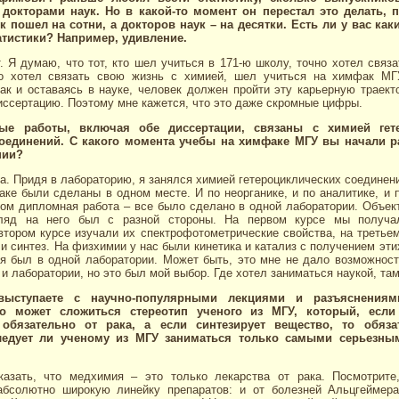
докторами наук. Но в какой-то момент он перестал это делать, 
к пошел на сотни, а докторов наук – на десятки. Есть ли у вас как
атистики? Например, удивление.
. Я думаю, что тот, кто шел учиться в 171-ю школу, точно хотел связ
то хотел связать свою жизнь с химией, шел учиться на химфак МГУ
ак и оставаясь в науке, человек должен пройти эту карьерную траект
ссертацию. Поэтому мне кажется, что это даже скромные цифры.
ые работы, включая обе диссертации, связаны с химией гете
соединений. С какого момента учебы на химфаке МГУ вы начали р
нии?
са. Придя в лабораторию, я занялся химией гетероциклических соединен
ке были сделаны в одном месте. И по неорганике, и по аналитике, и п
ом дипломная работа – все было сделано в одной лаборатории. Объек
гляд на него был с разной стороны. На первом курсе мы получа
втором курсе изучали их спектрофотометрические свойства, на третьем
ли синтез. На физхимии у нас были кинетика и катализ с получением эти
мя был в одной лаборатории. Может быть, это мне не дало возможност
и лаборатории, но это был мой выбор. Где хотел заниматься наукой, там
ыступаете с научно-популярными лекциями и разъяснениям
о может сложиться стереотип ученого из МГУ, который, если
 обязательно от рака, а если синтезирует вещество, то обяз
ледует ли ученому из МГУ заниматься только самыми серьезн
азать, что медхимия – это только лекарства от рака. Посмотрит
абсолютно широкую линейку препаратов: и от болезней Альцгеймера