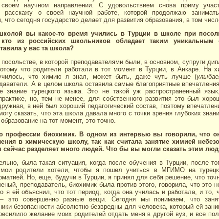
 своем научном направлении. С удовольствием снова приму учас
и расскажу о своей научной работе, которой продолжаю занимать
м, что сегодня государство делает для развития образования, в том числ
 школой вы какое-то время учились в Турции в школе при посол
 кто из российских школьников обладает таким уникальным 
тавила у вас та школа?
 посольстве, в которой преподавателями были, в основном, супруги дип
потому что родители работали в тот момент в Турции, в Анкаре. На х
училось, что химию я знал, может быть, даже чуть лучше (
улыба
аватели. А в целом школа оставила самые благоприятные впечатления
 знание турецкого языка. Это не такой уж распространенный язык
практике, но, тем не менее, для собственного развития это был хоро
ружная, в ней был хороший педагогический состав, поэтому впечатле
могу сказать, что эта школа давала много с точки зрения глубоких знаний
образование на тот момент, это точно.
о профессии биохимик. В одном из интервью вы говорили, что о
ления в химическую школу, так как считала занятие химией небез
я сейчас разделяет много людей. Что бы вы могли сказать этим лю
льно, была такая ситуация, когда после обучения в Турции, после то
, мои родители хотели, чтобы я пошел учиться в МГИМО на турецк
матией. Но, еще, будучи в Турции, я принял для себя решение, что точ
еный, преподаватель, биохимик была против этого, говорила, что это н
о я ей объяснил, что тот период, когда она училась и работала, и то, 
 – это совершенно разные вещи. Сегодня мы понимаем, что заня
ики безопасности абсолютно безвредны для человека, который ей зан
есилило желание моих родителей отдать меня в другой вуз, и все пол