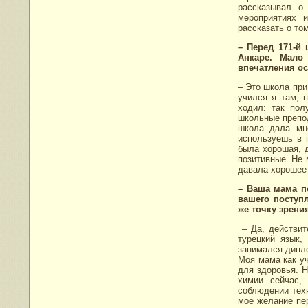
рассказывал о
мероприятиях 
рассказать о то
– Перед 171-й
Анкаре. Мало
впечатления ос
– Это школа при
учился я там, 
ходил: так пол
школьные препод
школа дала мне
используешь в 
была хорошая, д
позитивные. Не 
давала хорошее 
– Ваша мама п
вашего поступ
же точку зрени
– Да, действите
турецкий язык
занимался дипло
Моя мама как уч
для здоровья. Н
химии сейчас,
соблюдении техн
мое желание пер