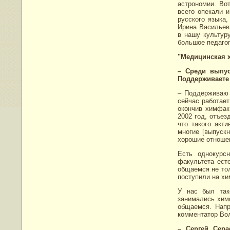
астрономии. Во
всего опекали и
русского языка,
Ирина Васильевн
в нашу культур
большое педагог
"Медицинская х
– Среди выпус
Поддерживаете 
– Поддерживаю 
сейчас работает
окончив химфак,
2002 год, отъез
что такого акт
многие [выпуск
хорошие отношен
Есть однокурс
факультета ест
общаемся не тол
поступили на х
У нас был так
занимались хим
общаемся. Напр
комментатор Вол
– Сергей Сер