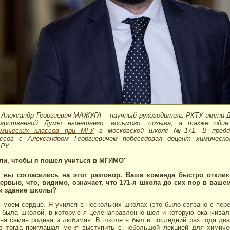
Александр Георгиевич МАЖУГА – научный руководитель РХТУ имени Д
дарственной Думы нынешнего, восьмого, созыва, а также один
имических классов при МГУ
в московской школе №171. В преддв
ассов с Александром Георгиевичем побеседовал доцент химическ
РУ.
ли, чтобы я пошел учиться в МГИМО"
о вы согласились на этот разговор. Ваша команда быстро откли
ервью, что, видимо, означает, что 171-я школа до сих пор в ваше
и здание школы?
 моем сердце. Я учился в нескольких школах (это было связано с пере
 была школой, в которую я целенаправленно шел и которую оканчивал.
еня самая родная и любимая. В школе я был в последний раз года два
 тогда приглашал меня выступить с небольшой лекцией для химиче