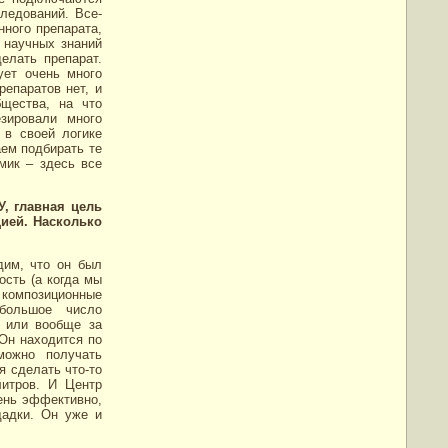
ледований. Все-
нного препарата,
 научных знаний
елать препарат.
ует очень много
репаратов нет, и
щества, на что
зировали много
 в своей логике
аем подбирать те
имик – здесь все
У, главная цель
цией. Насколько
дим, что он был
сть (а когда мы
 композиционные
большое число
и или вообще за
 Он находится по
можно получать
я сделать что-то
литров. И Центр
чень эффективно,
щадки. Он уже и