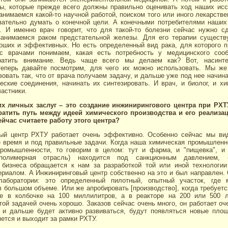
ты, которые прежде всего должны правильно оценивать ход наших исс
занимаемся какой-то научной работой, поиском того или иного лекарстве
ательно думать о конечной цели. А конечными потребителями наших
. И именно врач говорит, что для такой-то болезни сейчас нужно сд
анимаемся раком предстательной железы. Для его терапии существ
оших и эффективных. Но есть определенный вид рака, для которого п
с врачами понимаем, какая есть потребность у медицинского сооб
ратить внимание. Ведь чаще всего мы делаем как? Вот, насинте
теперь давайте посмотрим, для чего их можно использовать. Мы же
овать так, что от врача получаем задачу, и дальше уже под нее начин
ские соединения, начинать их синтезировать. И врач, и биолог, и х
астники.
х личных заслуг – это создание инжинирингового центра при РХТ
ратить путь между идеей химического производства и его реализа
йчас считаете работу этого центра?
ый центр РХТУ работает очень эффективно. Особенно сейчас мы ви
е время и под правильные задачи. Когда наша химическая промышленно
ромышленности, то говорим в целом: тут и фарма, и "пищевка", и
полимерная отрасль) находится под санкционным давлением, 
 бизнеса обращается к нам за разработкой той или иной технологи
риалом. А Инжиниринговый центр собственно на это и был направлен.
аборатории: это определенный пилотный, опытный участок, где 
 большом объеме. Или же апробировать [производство], когда требуетс
е в колбочке на 100 миллилитров, а в реакторе на 200 или 500 
той задачей очень хорошо. Заказов сейчас очень много, он работает о
 и дальше будет активно развиваться, будут появляться новые пло
ется и выходит за рамки РХТУ.