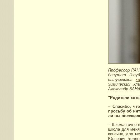
Профессор РАН 
депутат Госу
выпускников
х
химических кл
Александр БАНА
"Родители хоте
– Спасибо, чт
просьбу об инт
ли вы посещал
– Школа точно в
школа для меня
конечно, для м
Юрьевич Беляев