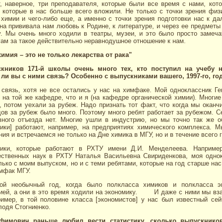
т, наверное, три преподавателя, которые были все время с нами, кот
 которые в нас больше всего вложили. Не только с точки зрения физ
 химии и чего-либо еще, а именно с точки зрения подготовки нас к д
а прививала нам любовь к Родине, к литературе, и через ее предмет
у. Мы очень много ходили в театры, музеи, и это было просто замеча
ам за такое действительно неравнодушное отношение к нам.
имия – это не только лекарства от рака"
кников 171-й школы очень много тех, кто поступил на учебу 
ли вы с ними связь? Особенно с выпускниками вашего, 1997-го, го
связь, хотя не все остались у нас на химфаке. Мой одноклассник Г
 на той же кафедре, что и я (на кафедре органической химии). Многие
 потом уехали за рубеж. Надо признать тот факт, что когда мы оканч
дов за рубеж было много. Поэтому много ребят работает за рубежом. 
ивного отъезда нет. Многие ушли в индустрию, но мы точно так же 
ники] работают, например, на предприятиях химического комплекса. 
ия и встречаемся не только на Дне химика в МГУ, но и в течение всего 
ники, которые работают в РХТУ имени Д.И. Менделеева. Например
ественных наук в РХТУ Наталья Васильевна Свириденкова, моя одно
ько с моим выпуском, но и с теми ребятами, которые на год старше нас
имфак МГУ.
ой необычный год, когда было полкласса химиков и полкласса э
ией, а они в это время ходили на экономику. И даже с ними мы вз
имер, в той половине класса [экономистов] у нас был известный се
одя Стогниенко.
афимович раньше любил вести статистику, сколько выпускнико