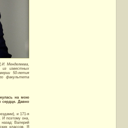
.И. Менделеева,
 из известных
ерии 50-летия
ого факультета
кнулась на мою
м сердце. Давно
ездами), и 171-я
 И поэтому она,
 назад: Валерий
ских классов. Я