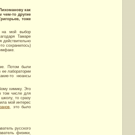
 Лихоманову как
 чем-то другие
ригорьев, тоже
а на мой выбор
агодаря Тамаре
ся действительно
это сохранилось)
химфаке.
ме. Потом были
в ее лаборатории
акие-то нюансы
бому химику. Это
в том числе для
 школу, то сразу
била мой интерес
ранов
, это было
ватель русского
аватель физики,