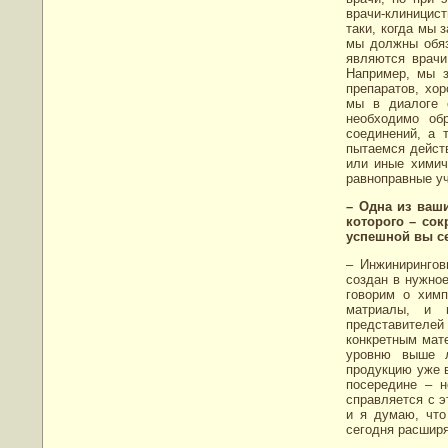
врачи-клиницис
таки, когда мы 
мы должны обяз
являются врачи
Например, мы з
препаратов, хор
мы в диалоге 
необходимо об
соединений, а 
пытаемся действ
или иные химиче
равноправные уч
– Одна из ваши
которого – сок
успешной вы се
– Инжинирингов
создан в нужно
говорим о химп
матриалы, и 
представителей
конкретным мате
уровню выше л
продукцию уже в
посередине – н
справляется с э
и я думаю, что
сегодня расширя