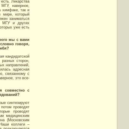
 есть. Лекарства
МГУ, наверное,
 химфаке, так и
в мире, который
лжен заниматься
з МГУ и других
которых уже есть
рого мы с вами
условно говоря,
себя?
вая кандидатской
 разных сторон,
ых направлений,
вилась адресная
ю, связанному с
верное, это все-
я совместно с
ледований?
орые синтезируют
 потом проводят
торые проводят
ым медицинским
ена (Московским
 Наши коллеги –
те подключаются