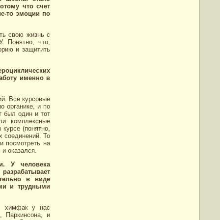
потому что счет
ие-то эмоции по
ать свою жизнь с
. Понятно, что,
орию и защитить
роциклических
аботу именно в
ий. Все курсовые
о органике, и по
т был один и тот
ли комплексные
 курсе (понятно,
х соединений. То
и посмотреть на
 и оказался.
и. У человека
 разрабатывает
ательно в виде
ыми и трудными
е, химфак у нас
, Паркинсона, и