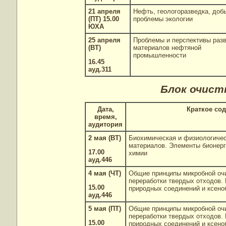
21 апреля
Нефть, геологоразведка, доб
(ПТ) 15.00
проблемы экологии
ЮХА
25 апреля
Проблемы и перспективы раз
(ВТ)
материалов нефтяной
промышленности
16.45
ауд.311
Блок очист
Дата,
Краткое со
время,
аудитория
2 мая (ВТ)
Биохимическая и физиологичес
материалов. Элементы бионерг
17.00
химии
ауд.446
4 мая (ЧТ)
Общие принципы микробной очи
переработки твердых отходов.
15.00
природных соединений и ксеноб
ауд.446
5 мая (ПТ)
Общие принципы микробной очи
переработки твердых отходов.
15.00
природных соединений и ксеноб