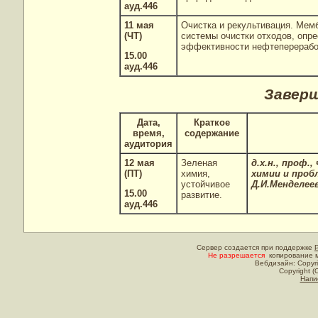
ауд.446
11 мая
Очистка и рекультивация. Мем
(ЧТ)
системы очистки отходов, опр
эффективности нефтеперерабо
15.00
ауд.446
Завер
Дата,
Краткое
время,
содержание
аудитория
12 мая
Зеленая
д.х.н., проф.
(ПТ)
химия,
химии и проб
устойчивое
Д.И.Менделеев
15.00
развитие.
ауд.446
Сервер создается при поддержке
Не разрешается
копирование м
Вебдизайн: Copyri
Copyright (
Напи