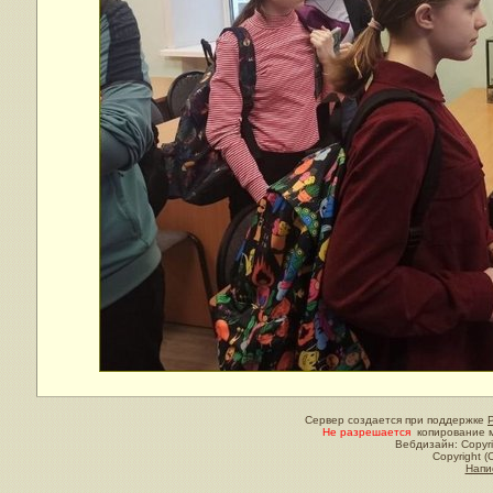
Сервер создается при поддержке
Не разрешается
копирование м
Вебдизайн: Copyri
Copyright (
Напи