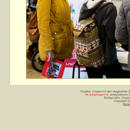
Сервер создается при поддержке
Не разрешается
копирование м
Вебдизайн: Copyri
Copyright (
Напи