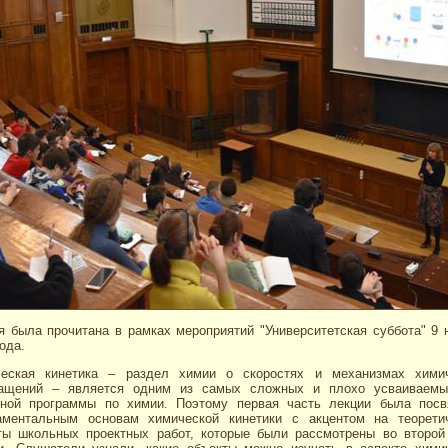
я была прочитана в рамках мероприятий "Университетская суббота" 9 
ода.
еская кинетика – раздел химии о скоростях и механизмах хими
ащений – является одним из самых сложных и плохо усваиваем
ной программы по химии. Поэтому первая часть лекции была пос
ментальным основам химической кинетики с акцентом на теорети
ты школьных проектных работ, которые были рассмотрены во второй