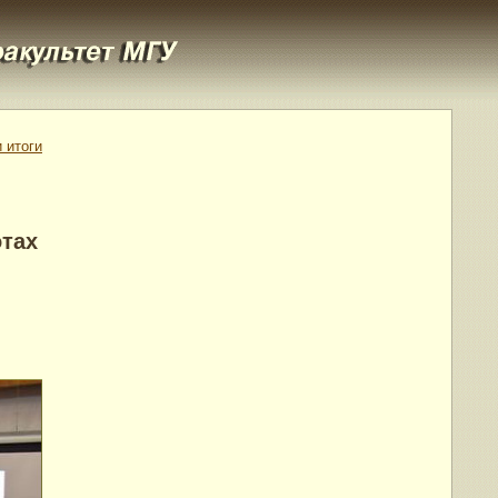
 итоги
отах