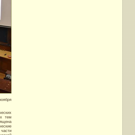
ноября
ческих
ых тем
вящена
ческие
 части