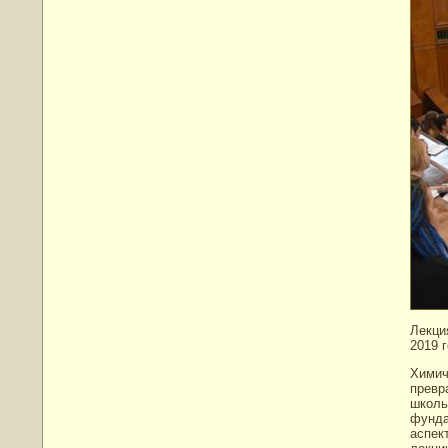
Лекци
2019 г
Химич
превр
школь
фунда
аспек