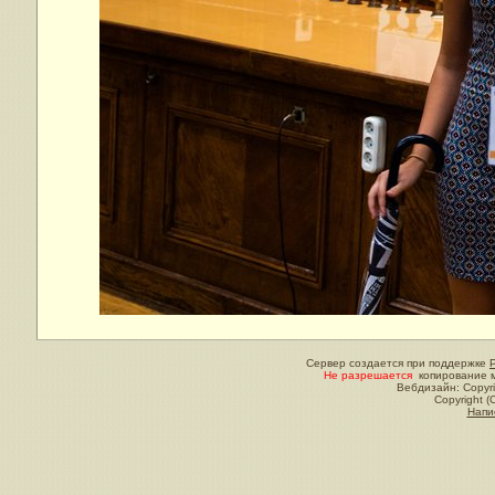
Сервер создается при поддержке
Не разрешается
копирование м
Вебдизайн: Copyri
Copyright (
Напи