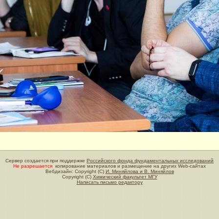
Сервер создается при поддержке
Российского фонда фундаментальных исследований
Не разрешается
копирование материалов и размещение на других Web-сайтах
Вебдизайн: Copyright (C)
И. Миняйлова и В. Миняйлов
Copyright (C)
Химический факультет МГУ
Написать письмо редактору