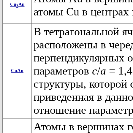
Cu
Au
3
атомы Cu в центрах 
В тетрагональной я
расположены в чере
перпендикулярных о
параметров
c
/
a
= 1,4
CuAu
структуры, которой 
приведенная в данно
отношение парамет
Атомы в вершинах г