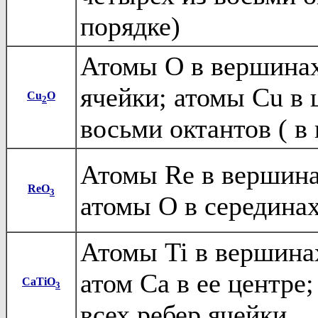
порядке)
Атомы O в вершинах
ячейки; атомы Cu в 
Cu
O
2
восьми октантов ( в
Атомы Re в вершина
ReO
3
атомы O в серединах
Атомы Ti в вершина
атом Ca в ее центре
CaTiO
3
всех ребер ячейки