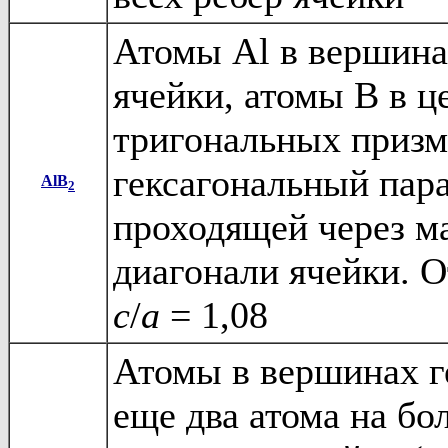
Атомы Al в вершина
ячейки, атомы B в ц
тригональных призм,
гексагональный пар
AlB
2
проходящей через м
диагонали ячейки. 
c
/
a
= 1,08
Атомы в вершинах г
еще два атома на б