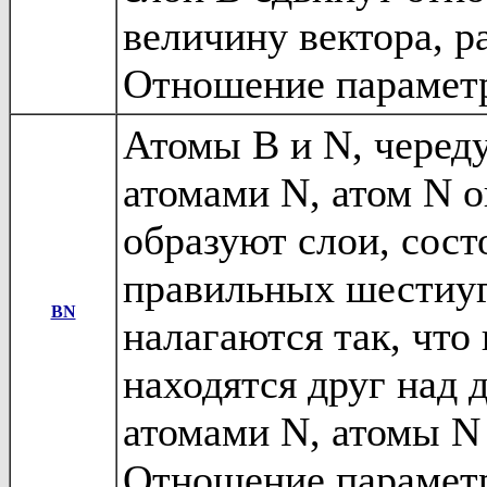
величину вектора, р
Отношение парамет
Атомы B и N, череду
атомами N, атом N о
образуют слои, сос
правильных шестиуг
BN
налагаются так, чт
находятся друг над 
атомами N, атомы N 
Отношение парамет