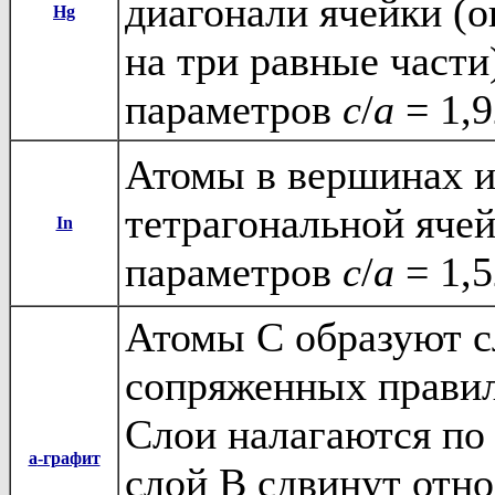
диагонали ячейки (о
Hg
на три равные част
параметров
c
/
a
= 1,9
Атомы в вершинах и
тетрагональной яче
In
параметров
c
/
a
= 1,5
Атомы C образуют с
сопряженных прави
Слои налагаются по 
a
-графит
слой B сдвинут отно