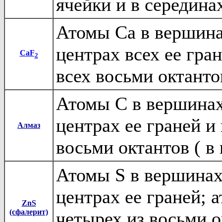
ячейки и в серединах
Атомы Ca в вершина
центрах всех ее гра
CaF
2
всех восьми октанто
Атомы C в вершинах
центрах ее граней и
Алмаз
восьми октантов ( в
Атомы S в вершинах
центрах ее граней; 
ZnS
(сфалерит)
четырех из восьми о