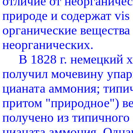
отличие от неорганиче
природе и содержат vis 
органические вещества
неорганических.
В 1828 г. немецкий 
получил мочевину упар
цианата аммония; типи
притом "природное") в
получено из типичного
цианата аммония. Однак