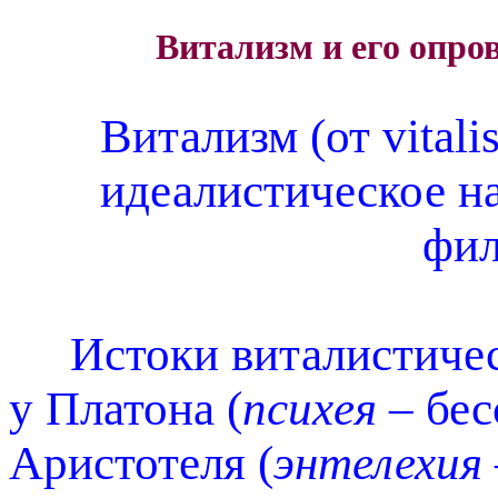
Витализм и его опро
Витализм (от vital
идеалистическое н
фил
Истоки виталистическ
у Платона (
психея
– бес
Аристотеля (
энтелехия