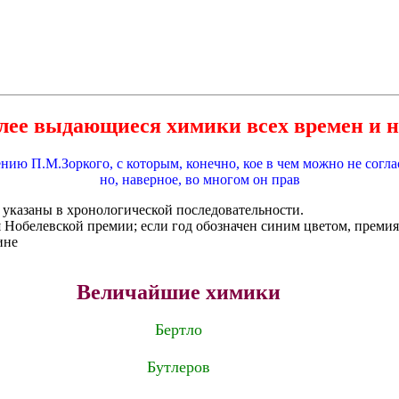
лее выдающиеся химики всех времен и н
нию П.М.Зоркого, с которым, конечно, кое в чем можно не согла
но, наверное, во многом он прав
 указаны в хронологической последовательности.
 Нобелевской премии; если год обозначен синим цветом, премия
ине
Величайшие химики
Бертло
Бутлеров