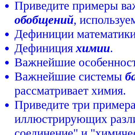
Приведите примеры в
обобщений
, используе
Дефиниции математики,
Дефиниция
химии
.
Важнейшие особеннос
Важнейшие системы
б
рассматривает химия.
Приведите три примера
иллюстрирующих разли
соединение" и "химиче