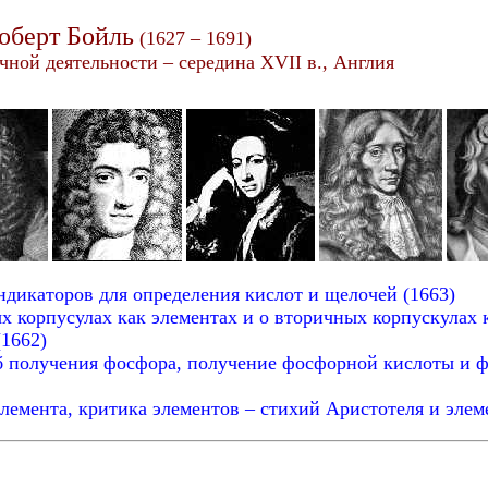
оберт Бойль
(1627 – 1691)
чной деятельности – середина XVII в., Англия
индикаторов для определения кислот и щелочей (1663)
х корпусулах как элементах и о вторичных корпускулах 
(1662)
об получения фосфора, получение фосфорной кислоты и 
лемента, критика элементов – стихий Аристотеля и эле