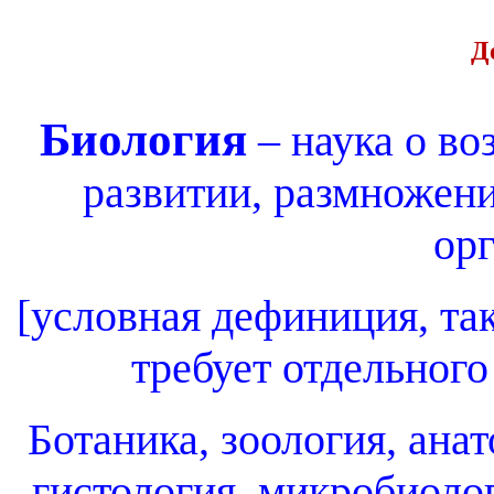
Д
Биология
– наука о во
развитии, размножен
ор
[условная дефиниция, та
требует отдельного
Ботаника, зоология, ана
гистология, микробиолог