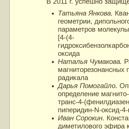
В 2011 г. успешно защи
Татьяна Янкова.
Ква
геометрии, дипольног
параметров молекулы
[4-(4-
гидроксибензолкарбо
оксида
Наталья Чумакова.
Р
магниторезонансных 
радикала
Дарья Помогайло.
Оп
определение магнито
транс-4-(фенилдиазен
пиперидин-N-оксид-4-
Иван Сорокин
. Конст
диметилового эфира 