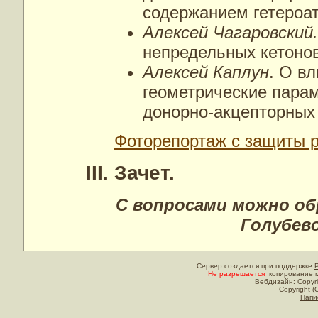
содержанием гетероа
Алексей Чагаровский
непредельных кетоно
Алексей Каплун
. О в
геометрические парам
донорно-акцепторных
Фоторепортаж с защиты 
III. Зачет.
С вопросами можно об
Голубев
Сервер создается при поддержке
Не разрешается
копирование м
Вебдизайн: Copyri
Copyright (
Напи