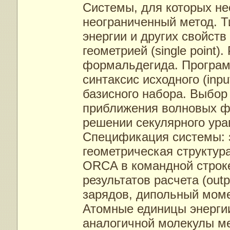
Системы, для которых н
неограниченный метод. Т
энергии и других свойст
геометрией (single point)
формальдегида. Програм
синтаксис исходного (inp
базисного набора. Выбор
приближения волновых ф
решении секулярного ура
Спецификация системы: з
геометрическая структур
ORCA в командной строк
результатов расчета (out
зарядов, дипольный моме
Атомные единицы энергии
аналогичной молекулы м