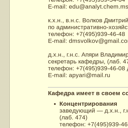
E-mail:
edu@analyt.chem.ms
к.х.н., в.н.с. Волков Дмитр
по административно-хозяйст
телефон: +7(495)939-46-48
E-mail:
dmsvolkov@gmail.c
д.х.н., г.н.с. Апяри Влади
секретарь кафедры, (лаб. 4
телефон: +7(495)939-46-08 
E-mail:
apyari@mail.ru
Кафедра имеет в своем с
Концентрирования
заведующий — д.х.н., г
(лаб. 474)
телефон: +7(495)939-46