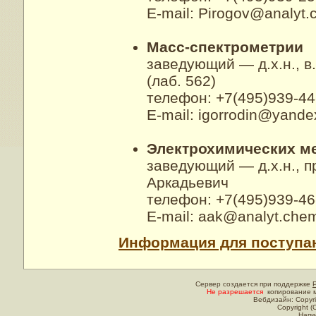
E-mail: Pirogov@analyt
Масс-спектрометрии
заведующий — д.х.н., в
(лаб. 562)
телефон: +7(495)939-44
E-mail: igorrodin@yande
Электрохимических м
заведующий — д.х.н., 
Аркадьевич
телефон: +7(495)939-46
E-mail: aak@analyt.che
Информация для поступа
Сервер создается при поддержке
Не разрешается
копирование м
Вебдизайн: Copyri
Copyright (
Напи