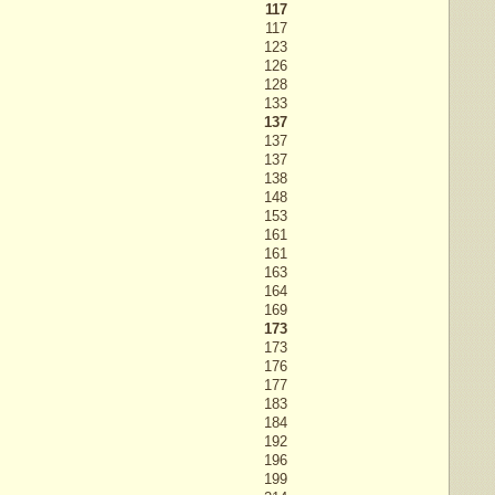
117
117
123
126
128
133
137
137
137
138
148
153
161
161
163
164
169
173
173
176
177
183
184
192
196
199