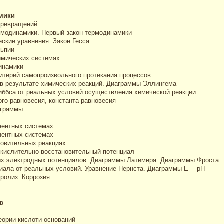
амики
превращений
рмодинамики. Первый закон термодинамики
ские уравнения. Закон Гесса
льпии
имических системах
инамики
ритерий самопроизвольного протекания процессов
 в результате химических реакций. Диаграммы Эллингема
иббса от реальных условий осуществления химической реакции
го равновесия, константа равновесия
аграммы
нентных системах
нентных системах
новительных реакциях
окислительно-восстановительный потенциал
х электродных потенциалов. Диаграммы Латимера. Диаграммы Фроста
иала от реальных условий. Уравнение Нернста. Диаграммы Е— рН
ролиз. Коррозия
ов
еории кислоти оснований