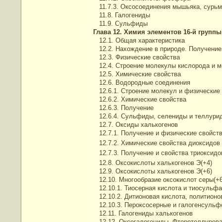
11.7.3. Оксосоединения мышьяка, сурьм
11.8. Галогениды
11.9. Сульфиды
Глава 12. Химия элементов 16-й группы
12.1. Общая характеристика
12.2. Нахождение в природе. Получение
12.3. Физические свойства
12.4. Строение молекулы кислорода и м
12.5. Химические свойства
12.6. Водородные соединения
12.6.1. Строение молекул и физические
12.6.2. Химические свойства
12.6.3. Получение
12.6.4. Сульфиды, селениды и теллури
12.7. Оксиды халькогенов
12.7.1. Получение и физические свойст
12.7.2. Химические свойства диоксидов
12.7.3. Получение и свойства триоксид
12.8. Оксокислоты халькогенов Э(+4)
12.9. Оксокислоты халькогенов Э(+6)
12.10. Многообразие оксокислот серы(+6
12.10.1. Тиосерная кислота и тиосульф
12.10.2. Дитионовая кислота, политионо
12.10.3. Пероксосерные и галогенсульф
12.11. Галогениды халькогенов
12.12. Оксогалогениды. Фторотеллурова