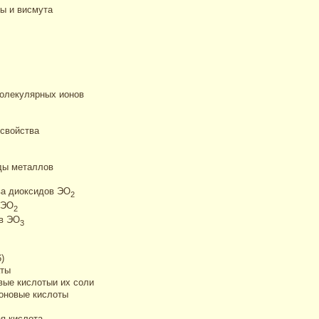
ы и висмута
олекулярных ионов
 свойства
ды металлов
ва диоксидов ЭО
2
 ЭО
2
ов ЭО
3
)
аты
вые кислотыи их соли
оновые кислоты
я кислота