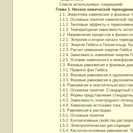
Список используемых сокращений
Глава 1. Начала химической термодин
1.1. Энергетика химических и фазовых 
1.1.1. Основные понятия химической те
1.1.2. Тепловые эффекты и термохимиче
1.1.3. Температурная зависимость энта
1.2. Направление процессов в физико-х
1.2.1. Энтропия и второе начало термод
1.2.2. Энергии Гиббса и Гельмгольца. К
1.2.3. Расчет изменения энергии Гиббса
1.2.4. Зависимость изменения энергии Г
1.2.5. Условие химического и межфазово
1.3. Фазовые равновесия и фазовые ди
1.3.1. Правило фаз Гиббса
1.3.2. Фазовые равновесия в однокомпо
1.3.3. Фазовые равновесия в двухкомпо
1.4. Равновесия в окислительно-восста
1.4.1. Основные понятия. Стандартный 
1.4.2. Формы представления стандартны
1.4.3. Зависимость электродного потенц
1.4.4. Химические источники тока. Элект
1.5. Равновесия в растворах
1.5.1. Основные понятия
1.5.2. Коллигативные свойства раствор
1.5.3. Электролитическая диссоциация
1.5.4. Кислотно-основные равновесия. Т