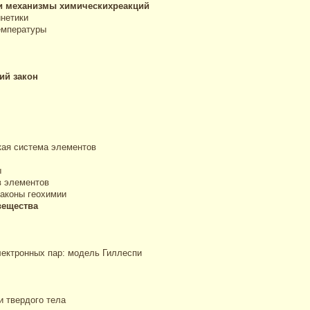
 и механизмы химическихреакций
нетики
емпературы
ий закон
кая система элементов
ы
в элементов
Законы геохимии
вещества
лектронных пар: модель Гиллеспи
 твердого тела