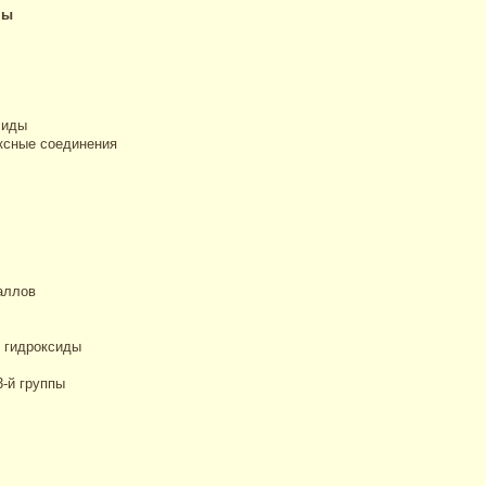
пы
сиды
ксные соединения
аллов
 гидроксиды
-й группы