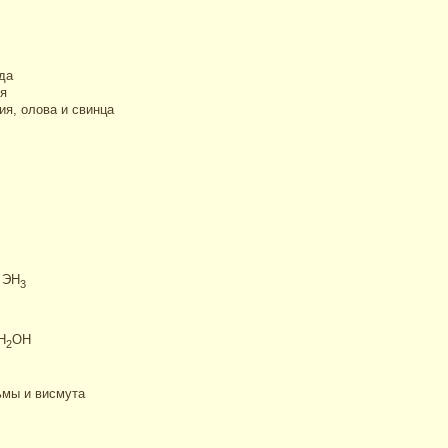
да
я
я, олова и свинца
 ЭН
3
H
OH
2
ьмы и висмута