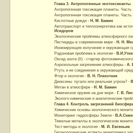
Глава 3. Антропогенные экотоксика
Антропогенная токсикация планеты. Часть 
Антропогенная токсикация планеты. Часть 
Кислотные дожди -
Н. М. Бажин
Автотранспорт и теплоэнергетика как ист
Исидоров
Экологические проблемы атмосферного оз
Пестициды в современном мире -
Н. Н. М
Ионизирующее излучение и окружающая с
Радоновая проблема в экологии -
В.И.Ут
Оксид азота (II) - стартер фотохимическог
Аэрозольные загрязнения атмосферы -
А.
Ртуть и ее соединения в окружающей сред
Фтор и экология -
В. Н. Плахотник
Диоксины: пугало или реальная угроза? -
Метан в атмосфере -
Н. М. Бажин
Химическое оружие на дне моря -
Г. В. 
Эколого-химические и аналитические про
Глава 4. Контроль загрязнений биосфер
Химические основы экологического мони
Мониторинг гидросферы Земли -
В.А.Се
Тяжелые металлы в экологическом монито
Тест-методы и экология -
М. И. Евгенье
Геоэкологические аспекты мониторинга з