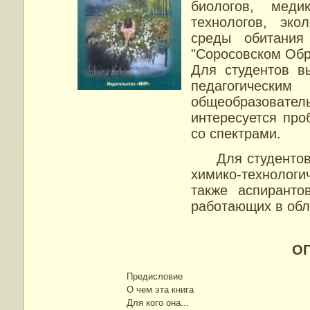
биологов, меди
технологов, эко
среды обитания
"Соросовском Обр
Для студентов в
педагогичес
общеобразовате
интересуется пр
со спектрами.
Для студентов с
химико-технологи
также аспиранто
работающих в обл
О
Предисловие
О чем эта книга
Для кого она...