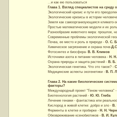
...и как ею пользоваться
Глава 1. Взгляд специалистов на сре
Экологический кризис и пути его преодоле
Экологические кризисы в истории человеч
Земля как самоорганизующаяся климато-э
Простые математические модели и их рол
Разнообразие животного мира: прошлое, 
Современные проблемы экологической гео
Почва, ее место и роль в природе -
О. С. 
Химическое загрязнение и охрана почв-
Д
Фотосинтез и биосфера-
В. В. Климов
Источники азота в питании человека -
Н.
Охрана природы и защита растений -
В. 
Экологическая генетика. Что это такое? -
С
Медицинские аспекты экогенетики -
В. П.
Глава 2. На какие биологические сист
факторы?
Международный проект "Геном человека" 
Биотехнология растений -
Ю. Ю. Гле
Лечение генами - фантастика или реально
Кислород в живой клетке: добро и зло -
В.
Ферменты в клетке и пробирке -
Н. Н. Ч
Обезвреживание ксенобиотиков -
В. И. К