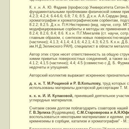
К. х .н. А. Ю. Фадеев (профессор Университета Сетон
фундаментальными проблемами физической химии привит
4.2.3; 4.2.4; 6.4-6.6; 6.8; 7.6; 8.5. Д.х.н. А.А.Сердан 
хроматографии и хроматографическим сорбентам, подготовил
8.2.2; 8.2.5. Д.х.н. П.Н.Нестеренко (вед. научи, сотр
модифицированные сорбенты и методы их применения в х
8.2.4; 8.2.6; 8.4; 8.6. К.х.н. П.Г.Мингалёв (ст. научи, 
главным образом, с синтезом новых поверхностно-моди
(частично); 4.1.3; 4.1.4; 4.1.6; 4.2.1; 4.3; 6.2.5. К.х.н.
им.Н.Д.Зелинского РАН), специалист в области металлок
Автор этих строк несет ответственность за общую стр
химии привитых поверхностных соединений, а также за гл
4.1.2; 4.1.5 (частично); 4.4; 4.5 (совместно с Д. Б. Фурм
недочеты и упущения.
Авторский коллектив выражает искреннюю признательн
д. х. н. Т. М.Рощиной и Р. В.Копылову,
труд которых с
использованы материалы докторской диссертации Т. М. 
к. х. н. И. И. Кулаковой,
принявшей деятельное участие
углеродных материалов.
Считаем своим долгом поблагодарить соавторов нашей 
Г. В.Эрлиха
(Кудрявцева),
С.М.Староверова и А.Я.Ю
воспользоваться некоторыми материалами и идеями, 
кремнеземы в сорбции, катализе и хроматографии" - М.: