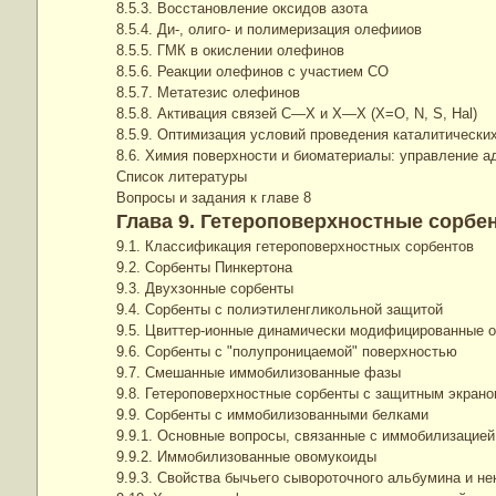
8.5.3. Восстановление оксидов азота
8.5.4. Ди-, олиго- и полимеризация олефииов
8.5.5. ГМК в окислении олефинов
8.5.6. Реакции олефинов с участием СО
8.5.7. Метатезис олефинов
8.5.8. Активация связей С—X и X—X (Х=О, N, S, Hal)
8.5.9. Оптимизация условий проведения каталитически
8.6. Химия поверхности и биоматериалы: управление а
Список литературы
Вопросы и задания к главе 8
Глава 9. Гетероповерхностные сорбе
9.1. Классификация гетероповерхностных сорбентов
9.2. Сорбенты Пинкертона
9.3. Двухзонные сорбенты
9.4. Сорбенты с полиэтиленгликольной защитой
9.5. Цвиттер-ионные динамически модифицированные 
9.6. Сорбенты с "полупроницаемой" поверхностью
9.7. Смешанные иммобилизованные фазы
9.8. Гетероповерхностные сорбенты с защитным экрано
9.9. Сорбенты с иммобилизованными белками
9.9.1. Основные вопросы, связанные с иммобилизацией
9.9.2. Иммобилизованные овомукоиды
9.9.3. Свойства бычьего сывороточного альбумина и 