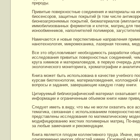
природы.
Привитые поверхностные соединения и материалы на их
биосенсоров, защитных покрытий (в том числе антикор
бионезагрязняемых покрытий, биоматериалов (импланта
иммобилизованных ферментов и клеток, матриц для тве
ионообменников, наполнителей полимеров, загустителе
Намечаются и новые перспективные направления примен
нанотехнология, микромеханика, лазерная техника, мед
Все это обусловливает необходимость разработки обще
исследования привитых поверхностных соединений, чем
круга химиков и материаловедов, в первую очередь для
экологического мониторинга, хроматографии и аналитич
Книга может быть использована в качестве учебного по
курсам биотехнологии, материаловедения, коллоидной 
вопросы и задания, завершающие каждую главу книги.
Цитируемый библиографический материал охватывает пу
информации и ограниченным объемом книги нами приве
Следует иметь в.виду, что мы не могли охватить все а
тематика, связанная с использованием поверхностно-м
представлены исследования по математическому моде
модифицированию жестких полимерных матриц. По-види
за любые замечания и рекомендации.
Книга является плодом коллективного труда. Иначе, вер
одновременно многих областей химии. Основной вклад 