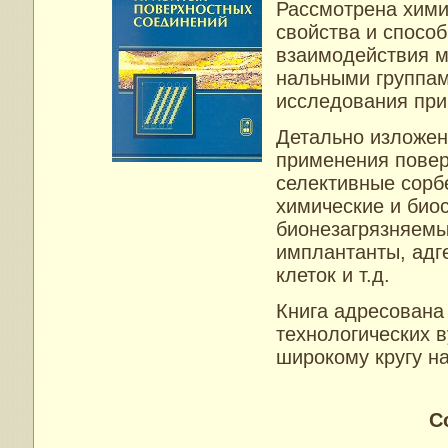
Рассмотрена хими
свойства и спосо
взаимодействия м
нальными группам
исследования при
Детально изложен
применения пове
селективные сорб
химические и био
бионезагрязняемы
имплантанты, адг
клеток и т.д.
Книга адресована
технологических в
широкому кругу н
С