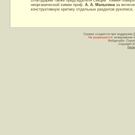
Благодарим также председателя Секции "Химия поверхн
неорганической химии проф.
А. А. Малыгина
за включе
конструктивную критику отдельных разделов рукописи,
Сервер создается при поддержке
Не разрешается
копирование м
Вебдизайн: Copyri
Copyright (
Напи