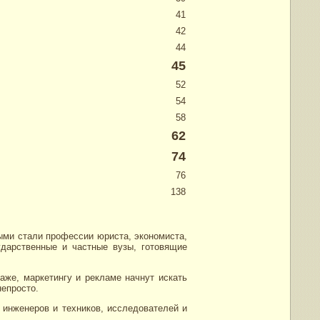
41
42
44
45
52
54
58
62
74
76
138
ными стали профессии юриста, экономиста,
ударственные и частные вузы, готовящие
аже, маркетингу и рекламе начнут искать
епросто.
 инженеров и техников, исследователей и