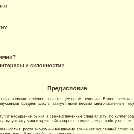
имии
ки?
химии?
 интересы и склонности?
Предисловие
 наук, и химии особенно, в настоящее время невелика. Более престиж
ыпускников средней школы атакует ныне весьма многочисленные гос
ступит насыщение рынка и свежеиспеченные специалисты по куплепрод
ому выпускникугуманитарию найти хорошо оплачиваемую работу совсем н
ленности и роста экономики неминуемо возникнет усиленный спрос на
гуманитариев будет требоваться немного.