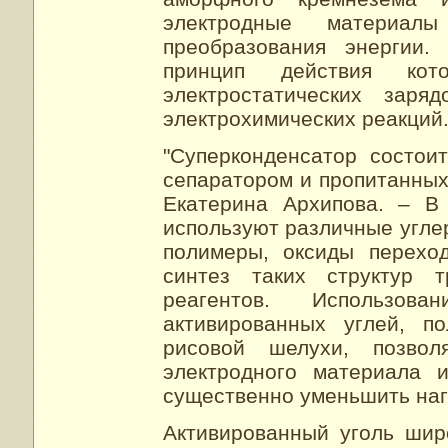
электродные материал
преобразования энергии.
принцип действия кот
электростатических заря
электрохимических реакций
"Суперконденсатор состои
сепаратором и пропитанных
Екатерина Архипова. – В
используют различные угл
полимеры, оксиды перехо
синтез таких структур т
реагентов. Использов
активированных углей, п
рисовой шелухи, позвол
электродного материала 
существенно уменьшить наг
Активированный уголь шир