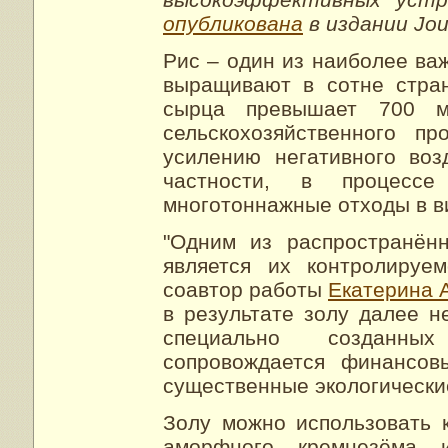
опубликована
в издании Jour
Рис – один из наиболее ва
выращивают в сотне стран
сырца превышает 700 м
сельскохозяйственного п
усилению негативного во
частности, в процессе
многотоннажные отходы в в
"Одним из распространён
является их контролируем
соавтор работы
Екатерина 
в результате золу далее н
специально созданны
сопровождается финансов
существенные экологически
Золу можно использовать 
аморфного кремнезёма 