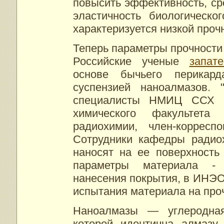
повысить эффективность, ср
эластичность биологическо
характеризуется низкой проч
Теперь параметры прочности 
Российские ученые
запат
основе бычьего перикар
суспензией наноалмазов. 
специалисты НМИЦ ССХ им
химического факультет
радиохимии, член-коррес
Сотрудники кафедры радио
наносят на ее поверхность
параметры материала - 
нанесения покрытия, в ИНЭ
испытания материала на проч
Наноалмазы — углеродная
которой идентична алмазу