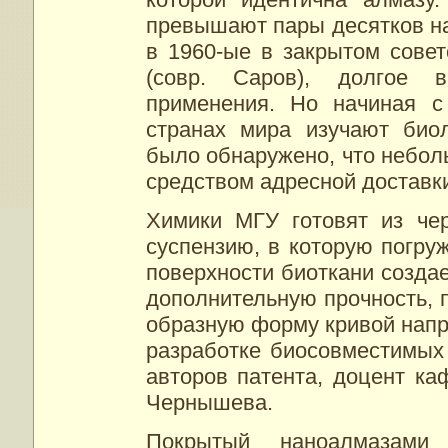
превышают пары десятков н
в 1960-ые в закрытом сове
(совр. Саров), долгое 
применения. Но начиная с
странах мира изучают биол
было обнаружено, что небол
средством адресной доставк
Химики МГУ готовят из че
суспензию, в которую погру
поверхности биоткани создае
дополнительную прочность, п
образную форму кривой напр
разработке биосовместимых 
авторов патента, доцент ка
Чернышева.
Покрытый наноалмазами