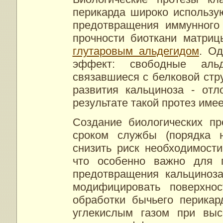
перикарда широко использу
предотвращения иммунного 
прочности биоткани матриц
глутаровым альдегидом
. Од
эффект: свободные аль
связавшиеся с белковой стр
развития кальциноза - отл
результате такой протез име
Создание биологических пр
сроком службы (порядка н
снизить риск необходимост
что особенно важно для п
предотвращения кальциноза
модифицировать поверхнос
обработки бычьего перика
углекислым газом при выс