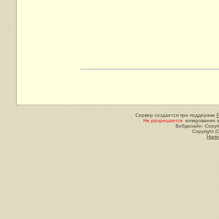
Сервер создается при поддержке
Не разрешается
копирование м
Вебдизайн: Copyri
Copyright (
Напи