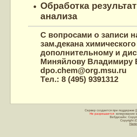
Обработка результа
анализа
С вопросами о записи н
зам.декана химического
дополнительному и ди
Миняйлову Владимиру 
dpo.chem@org.msu.ru
Тел.: 8 (495) 9391312
Сервер создается при поддержке
Не разрешается
копирование м
Вебдизайн: Copyri
Copyright (
Напи