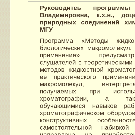
Руководитеь програм
Владимировна, к.х.н., д
природных соединений хим
МГУ
Программа «Методы жидко
биологических макромолекул:
применение» предусматр
слушателей с теоретическими
методов жидкостной хромато
ее практического применен
макромолекул, интерпрет
получаемых при использ
хроматографии, а так
обучающимися навыков ра
хроматографическом оборудо
конструктивных особенно
самостоятельной набивкой
направлена на приобрет