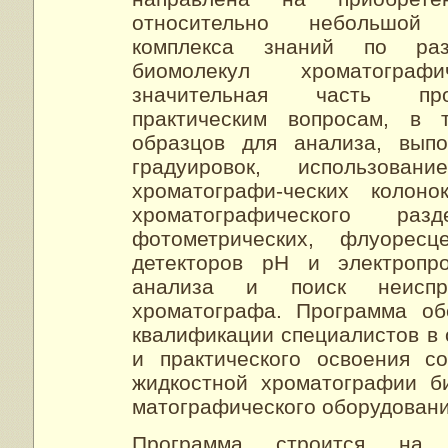
относительно небольшой
комплекса знаний по ра
биомолекул хроматографи
значительная часть пр
практическим вопросам, в 
образцов для анализа, выпо
градуировок, использова
хроматографи-ческих колоно
хроматографического раз
фотометрических, флуоресц
детекторов рН и электропро
анализа и поиск неиспр
хроматографа. Программа об
квалификации специалистов в 
и практического освоения с
жидкостной хроматографии б
матографического оборудовани
Программа строится на 