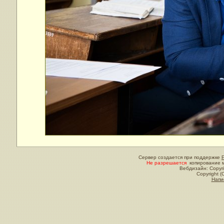
Сервер создается при поддержке
Не разрешается
копирование м
Вебдизайн: Copyri
Copyright (
Напи