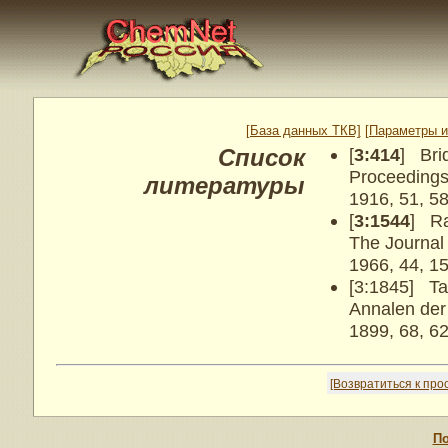
[База данных ТКВ]
[Параметры и
Список
[
3:414
] Bri
Proceedings
литературы
1916, 51, 5
[
3:1544
] Ra
The Journal
1966, 44, 1
[3:1845] T
Annalen der
1899, 68, 6
[Возвратиться к пр
По