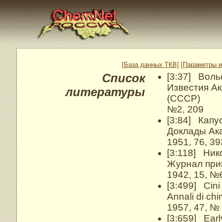
[База данных ТКВ]
[Параметры и
Список
[3:37] Вольф
Известия Ак
литературы
(СССР)
№2, 209
[3:84] Капус
Доклады Ак
1951, 76, 39
[3:118] Нико
Журнал при
1942, 15, №
[3:499] Cini 
Annali di ch
1957, 47, № 
[3:659] Early