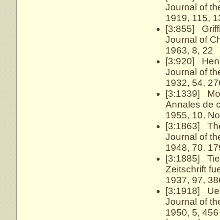
Journal of t
1919, 115, 
[3:855] Griffi
Journal of C
1963, 8, 22
[3:920] Hend
Journal of t
1932, 54, 27
[3:1339] Mor
Annales de 
1955, 10, No
[3:1863] The
Journal of t
1948, 70. 17
[3:1885] Tie
Zeitschrift f
1937, 97, 38
[3:1918] Ued
Journal of t
1950, 5, 456