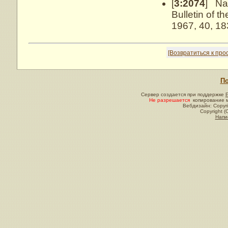
[
3:2074
] Nag
Bulletin of 
1967, 40, 18
[Возвратиться к пр
По
Сервер создается при поддержке
Не разрешается
копирование м
Вебдизайн: Copyri
Copyright (
Напи