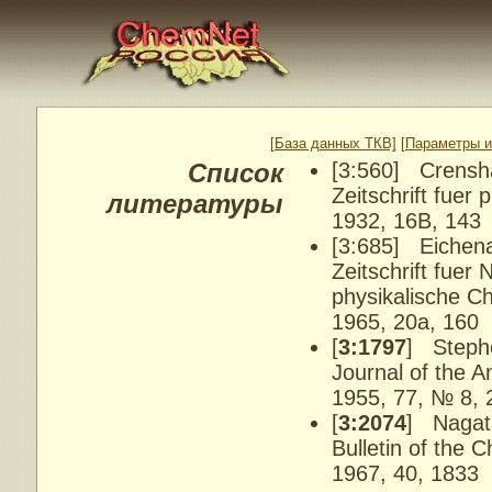
[База данных ТКВ]
[Параметры и
Список
[3:560] Crenshaw
Zeitschrift fuer
литературы
1932, 16B, 143
[3:685] Eichena
Zeitschrift fuer
physikalische C
1965, 20a, 160
[
3:1797
] Stephe
Journal of the 
1955, 77, № 8, 
[
3:2074
] Nagata
Bulletin of the 
1967, 40, 1833