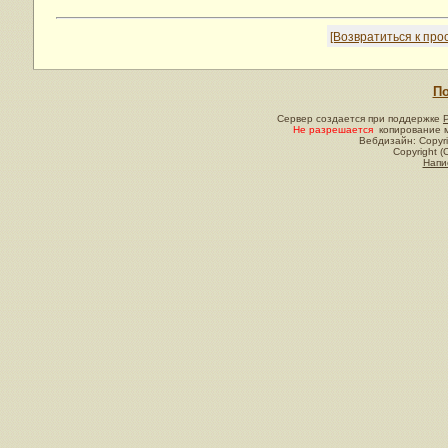
[Возвратиться к пр
По
Сервер создается при поддержке
Не разрешается
копирование м
Вебдизайн: Copyri
Copyright (
Напи