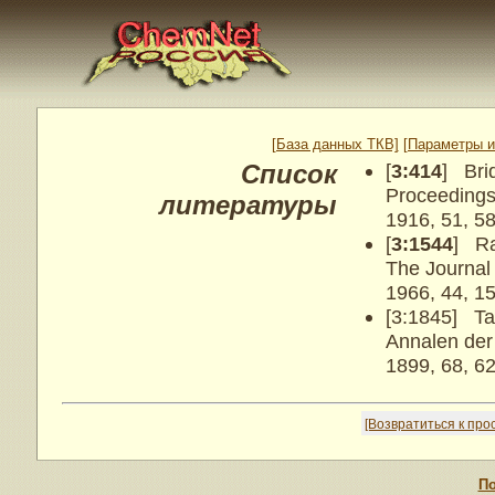
[База данных ТКВ]
[Параметры и
Список
[
3:414
] Bri
Proceedings
литературы
1916, 51, 5
[
3:1544
] Ra
The Journal
1966, 44, 1
[3:1845] T
Annalen der
1899, 68, 6
[Возвратиться к пр
По