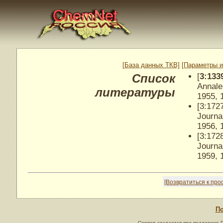
[База данных ТКВ]
[Параметры и
Список
[
3:133
Annale
литературы
1955, 
[3:172
Journa
1956, 
[3:172
Journa
1959, 
[Возвратиться к пр
По
Сервер создается при поддержке