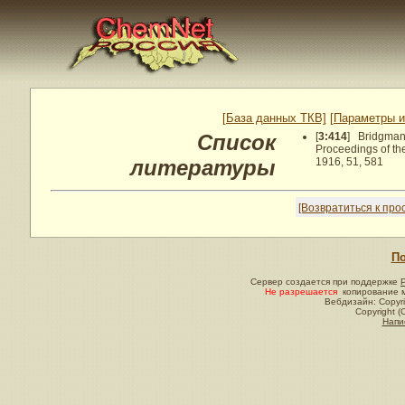
[База данных ТКВ]
[Параметры и
Список
[
3:414
] Bridgman 
Proceedings of th
литературы
1916, 51, 581
[Возвратиться к пр
По
Сервер создается при поддержке
Не разрешается
копирование м
Вебдизайн: Copyri
Copyright (
Напи